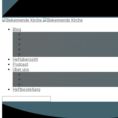
Blog
Lesepredigten
Artikelreihen
Bibelstellen
Themen
Datum
Heftübersicht
Podcast
Über uns
Über uns
Was wir glauben
Spenden
Heftbestellung
Suche