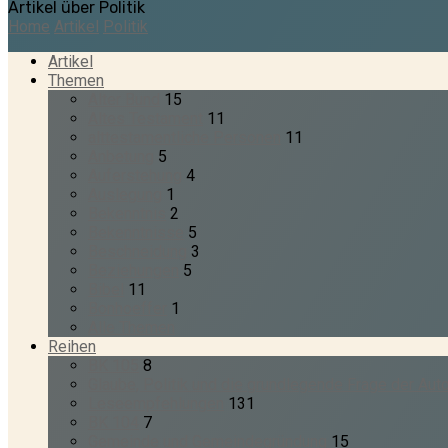
Artikel über Politik
Home
Artikel
Politik
Artikel
Themen
Alter Bund
15
Altes Testament
11
alttestamentliche Personen
11
Anbetung
5
Auferstehung
4
Auslegung
1
Bekenntnis
2
Bekenntnisse
5
Beschneidung
3
Beziehungen
5
Bibel
11
Bonhoeffer
1
Alle Themen
Reihen
BK 105
8
Glaube, Politik und die grundlegende Frage der Auto
Leseempfehlungen
131
BK 104
7
Gemeinde und Gemeindegründung
15