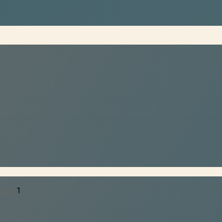
rität
1