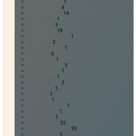
Benjamin Depner
1
Bernhard Kaiser
4
Boris Giesbrecht
14
Brad Beevers
1
Carl Trueman
3
Carsten Linke
19
Christoph Renschler
1
Cory Griess
2
Declan McMahon
1
Didier Erne
6
Eddi Klassen
1
Elsbeth Tafferner
3
Emil Grundmann
1
Erik Raymond
1
Florian Weicken
2
Frieder Kuhs
1
Fritz Kolm
1
Garrett Kell
1
Germann Grünwald
1
Guy M. Richard
1
Gyula Bagoly
1
Hanniel Strebel
22
Hans-Werner Deppe
35
Harald Seubert
1