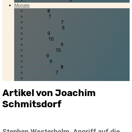
Monate
Juni 2026
8
April 2026
7
Dezember 2025
7
September 2025
9
Juni 2025
9
April 2025
10
Dezember 2024
9
Oktober 2024
10
Juli 2024
9
März 2024
9
Dezember 2023
8
Oktober 2023
7
Alle Monate
Artikel von Joachim
Schmitsdorf
Stephen Westerholm, Angriff auf die