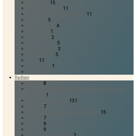
Alter Bund
15
Altes Testament
11
alttestamentliche Personen
11
Anbetung
5
Auferstehung
4
Auslegung
1
Bekenntnis
2
Bekenntnisse
5
Beschneidung
3
Beziehungen
5
Bibel
11
Bonhoeffer
1
Alle Themen
Reihen
BK 105
8
Glaube, Politik und die grundlegende Frage der
Autorität
1
Leseempfehlungen
131
BK 104
7
Gemeinde und Gemeindegründung
15
BK 103
7
BK 102
9
BK 101
9
Künstliche Intelligenz
2