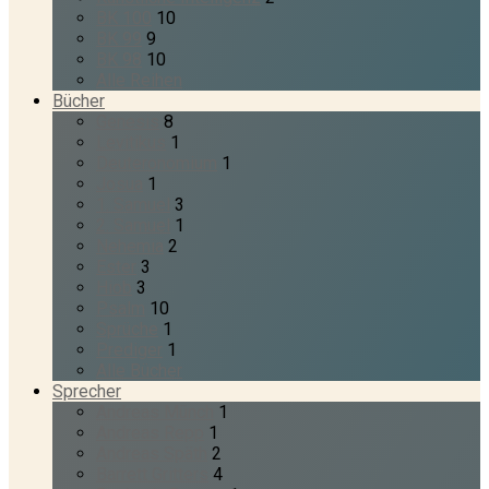
BK 100
10
BK 99
9
BK 98
10
Alle Reihen
Bücher
Genesis
8
Levitikus
1
Deuteronomium
1
Josua
1
1. Samuel
3
2. Samuel
1
Nehemia
2
Ester
3
Hiob
3
Psalm
10
Sprüche
1
Prediger
1
Alle Bücher
Sprecher
Andreas Münch
1
Andreas Repp
1
Andreas Späth
2
Barrett Gritters
4