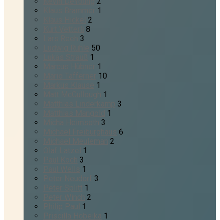
Kevin DeYoung
2
Klaus Brammer
1
Klaus Hickel
2
Kurt Vetterli
8
Lars Reeh
3
Ludwig Rühle
50
Lukas Strauß
1
Marcus Hübner
1
Mario Tafferner
10
Markus Klause
1
Matt McCullough
1
Matthias Linderkamp
3
Matthias Mangold
1
Micha Heimsoth
3
Michael Freiburghaus
6
Michael Meuleman
2
Olaf Latzel
1
Paul Koch
3
Paul Wells
1
Peter Neudorf
3
Peter Splitt
1
Peter Winch
2
Philip Paul
1
Priscilla Hobeika
1