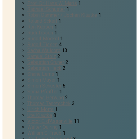
Prof. Dr. Hans W. Maris
1
Raphael Schuster
1
Robin Dammer / Jochen Klautke
1
Roland Sckerl
1
Ron Kubsch
1
Rudi Tissen
1
Rudolf Möckel
1
Rudolf Tissen
4
Sacha Walicord
13
Samuel Stolz
2
Sebastian Gruner
2
Sebastian Heck
2
Shane Lems
1
Simon Mayer
1
Simon Schuster
6
Sonia Pfeiffer
1
Thomas Herwing
2
Thomas Tanetschek
3
Ulrich Motte
1
Ute Klautke
8
Victor E. d'Assonville
11
Walter Quiring
1
William C. Traub
1
Wolfgang Nestvogel
3