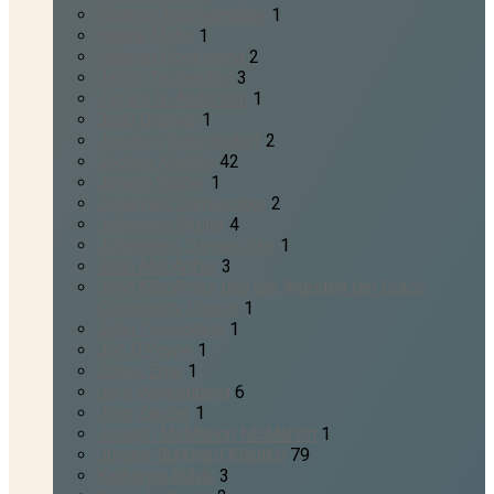
Hartmut Hopfenmüller
1
Henrik Mohn
1
Herman Hoeksema
2
Jakob Tscharntke
3
James N. Anderson
1
Joab Udaiyar
1
Joachim Schmitsdorf
2
Jochen Klautke
42
Johann Walter
1
Johannes Damaschke
2
Johannes Müller
4
Johannnes Damaschke
1
John MacArthur
3
John MacArthur und die Ältesten der Grace
Community Church
1
John Tweeddale
1
Jon D.Payne
1
Jonas Erne
1
Jörg Wehrenberg
6
Jörg Zander
1
Joseph McMahon McMahon
1
Jürgen-Burkhard Klautke
79
Katharina Rühle
3