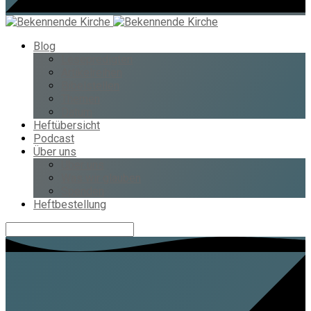
Blog
Lesepredigten
Artikelreihen
Bibelstellen
Themen
Datum
Heftübersicht
Podcast
Über uns
Über uns
Was wir glauben
Spenden
Heftbestellung
Suche