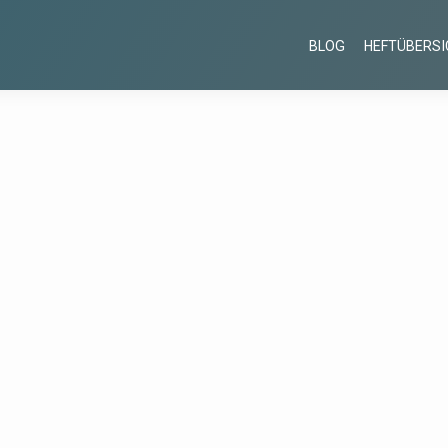
BLOG
HEFTÜBERSI