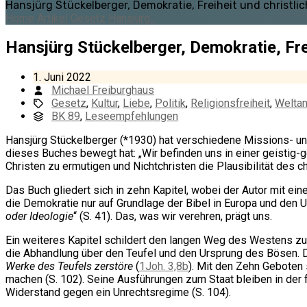
Hansjürg Stückelberger, Demokratie, Freiheit und christlic
Home
Artikel
Gesetz
Hansjürg…
Hansjürg Stückelberger, Demokratie, Frei
1. Juni 2022
Michael Freiburghaus
Gesetz
,
Kultur
,
Liebe
,
Politik
,
Religionsfreiheit
,
Welta
BK 89
,
Leseempfehlungen
Hansjürg Stückelberger (*1930) hat verschiedene Missions- un
dieses Buches bewegt hat: „Wir befinden uns in einer geistig-ge
Christen zu ermutigen und Nichtchristen die Plausibilität des c
Das Buch gliedert sich in zehn Kapitel, wobei der Autor mit ei
die Demokratie nur auf Grundlage der Bibel in Europa und den U
oder Ideologie
“ (S. 41). Das, was wir verehren, prägt uns.
Ein weiteres Kapitel schildert den langen Weg des Westens zur
die Abhandlung über den Teufel und den Ursprung des Bösen. D
Werke des Teufels zerstöre
(
1Joh. 3,8b
). Mit den Zehn Geboten 
machen (S. 102). Seine Ausführungen zum Staat bleiben in de
Widerstand gegen ein Unrechtsregime (S. 104).