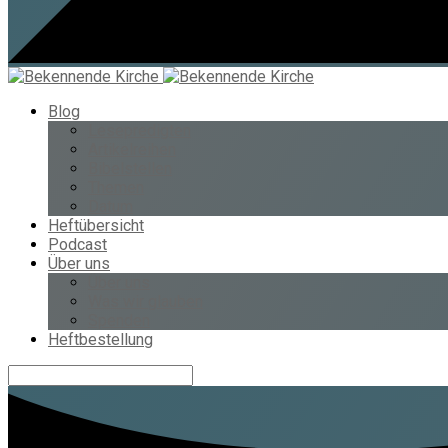
Blog
Lesepredigten
Artikelreihen
Bibelstellen
Themen
Datum
Heftübersicht
Podcast
Über uns
Über uns
Was wir glauben
Spenden
Heftbestellung
Suche