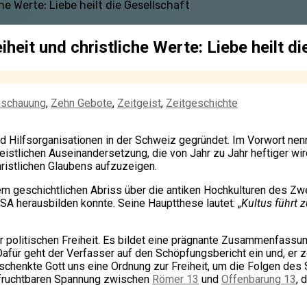
he Werte: Liebe heilt die Gesellschaft
heit und christliche Werte: Liebe heilt di
nschauung
,
Zehn Gebote
,
Zeitgeist
,
Zeitgeschichte
d Hilfsorganisationen in der Schweiz gegründet. Im Vorwort nen
istlichen Auseinandersetzung, die von Jahr zu Jahr heftiger wird“
hristlichen Glaubens aufzuzeigen.
nem geschichtlichen Abriss über die antiken Hochkulturen des Zw
SA herausbilden konnte. Seine Hauptthese lautet: „
Kultus führt z
 politischen Freiheit. Es bildet eine prägnante Zusammenfassun
afür geht der Verfasser auf den Schöpfungsbericht ein und, er 
schenkte Gott uns eine Ordnung zur Freiheit, um die Folgen des
r fruchtbaren Spannung zwischen
Römer 13
und
Offenbarung 13
, 