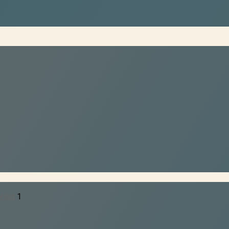
rität
1