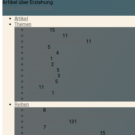
Artikel über Erziehung
Home
Artikel
Erziehung
Artikel
Themen
Alter Bund
15
Altes Testament
11
alttestamentliche Personen
11
Anbetung
5
Auferstehung
4
Auslegung
1
Bekenntnis
2
Bekenntnisse
5
Beschneidung
3
Beziehungen
5
Bibel
11
Bonhoeffer
1
Alle Themen
Reihen
BK 105
8
Glaube, Politik und die grundlegende Frage der Auto
Leseempfehlungen
131
BK 104
7
Gemeinde und Gemeindegründung
15