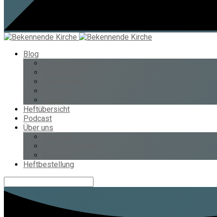
Blog
Lesepredigten
Artikelreihen
Bibelstellen
Themen
Datum
Heftübersicht
Podcast
Über uns
Über uns
Was wir glauben
Spenden
Heftbestellung
Suche