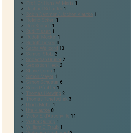
Prof. Dr. Hans W. Maris
1
Raphael Schuster
1
Robin Dammer / Jochen Klautke
1
Roland Sckerl
1
Ron Kubsch
1
Rudi Tissen
1
Rudolf Möckel
1
Rudolf Tissen
4
Sacha Walicord
13
Samuel Stolz
2
Sebastian Gruner
2
Sebastian Heck
2
Shane Lems
1
Simon Mayer
1
Simon Schuster
6
Sonia Pfeiffer
1
Thomas Herwing
2
Thomas Tanetschek
3
Ulrich Motte
1
Ute Klautke
8
Victor E. d'Assonville
11
Walter Quiring
1
William C. Traub
1
Wolfgang Nestvogel
3