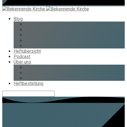
Blog
Lesepredigten
Artikelreihen
Bibelstellen
Themen
Datum
Heftübersicht
Podcast
Über uns
Über uns
Was wir glauben
Spenden
Heftbestellung
Suche