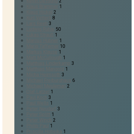
Kevin DeYoung
2
Klaus Brammer
1
Klaus Hickel
2
Kurt Vetterli
8
Lars Reeh
3
Ludwig Rühle
50
Lukas Strauß
1
Marcus Hübner
1
Mario Tafferner
10
Markus Klause
1
Matt McCullough
1
Matthias Linderkamp
3
Matthias Mangold
1
Micha Heimsoth
3
Michael Freiburghaus
6
Michael Meuleman
2
Olaf Latzel
1
Paul Koch
3
Paul Wells
1
Peter Neudorf
3
Peter Splitt
1
Peter Winch
2
Philip Paul
1
Priscilla Hobeika
1