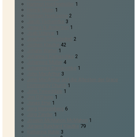
Hartmut Hopfenmüller
1
Henrik Mohn
1
Herman Hoeksema
2
Jakob Tscharntke
3
James N. Anderson
1
Joab Udaiyar
1
Joachim Schmitsdorf
2
Jochen Klautke
42
Johann Walter
1
Johannes Damaschke
2
Johannes Müller
4
Johannnes Damaschke
1
John MacArthur
3
John MacArthur und die Ältesten der Grace
Community Church
1
John Tweeddale
1
Jon D.Payne
1
Jonas Erne
1
Jörg Wehrenberg
6
Jörg Zander
1
Joseph McMahon McMahon
1
Jürgen-Burkhard Klautke
79
Katharina Rühle
3