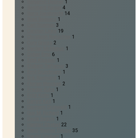
Benjamin Depner
1
Bernhard Kaiser
4
Boris Giesbrecht
14
Brad Beevers
1
Carl Trueman
3
Carsten Linke
19
Christoph Renschler
1
Cory Griess
2
Declan McMahon
1
Didier Erne
6
Eddi Klassen
1
Elsbeth Tafferner
3
Emil Grundmann
1
Erik Raymond
1
Florian Weicken
2
Frieder Kuhs
1
Fritz Kolm
1
Garrett Kell
1
Germann Grünwald
1
Guy M. Richard
1
Gyula Bagoly
1
Hanniel Strebel
22
Hans-Werner Deppe
35
Harald Seubert
1