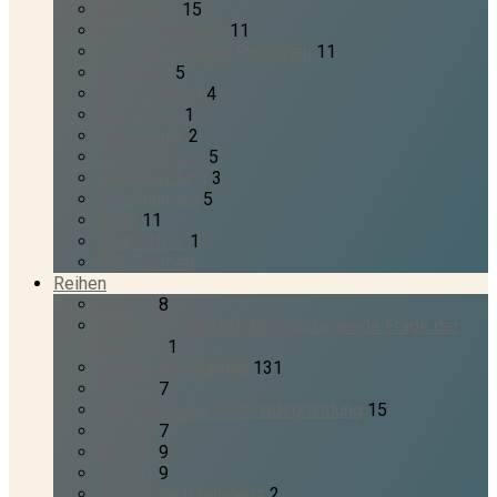
Alter Bund
15
Altes Testament
11
alttestamentliche Personen
11
Anbetung
5
Auferstehung
4
Auslegung
1
Bekenntnis
2
Bekenntnisse
5
Beschneidung
3
Beziehungen
5
Bibel
11
Bonhoeffer
1
Alle Themen
Reihen
BK 105
8
Glaube, Politik und die grundlegende Frage der
Autorität
1
Leseempfehlungen
131
BK 104
7
Gemeinde und Gemeindegründung
15
BK 103
7
BK 102
9
BK 101
9
Künstliche Intelligenz
2