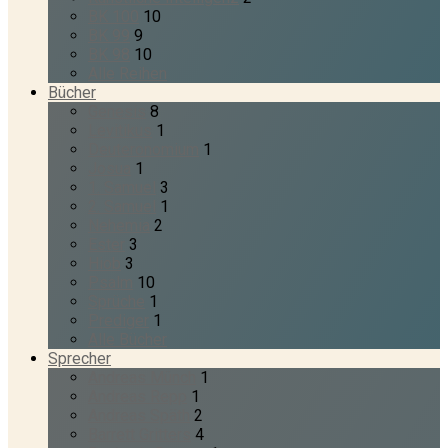
BK 100
10
BK 99
9
BK 98
10
Alle Reihen
Bücher
Genesis
8
Levitikus
1
Deuteronomium
1
Josua
1
1. Samuel
3
2. Samuel
1
Nehemia
2
Ester
3
Hiob
3
Psalm
10
Sprüche
1
Prediger
1
Alle Bücher
Sprecher
Andreas Münch
1
Andreas Repp
1
Andreas Späth
2
Barrett Gritters
4