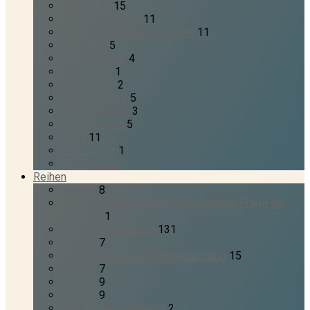
Alter Bund
15
Altes Testament
11
alttestamentliche Personen
11
Anbetung
5
Auferstehung
4
Auslegung
1
Bekenntnis
2
Bekenntnisse
5
Beschneidung
3
Beziehungen
5
Bibel
11
Bonhoeffer
1
Alle Themen
Reihen
BK 105
8
Glaube, Politik und die grundlegende Frage der
Autorität
1
Leseempfehlungen
131
BK 104
7
Gemeinde und Gemeindegründung
15
BK 103
7
BK 102
9
BK 101
9
Künstliche Intelligenz
2