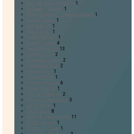
Prof. Dr. Hans W. Maris
1
Raphael Schuster
1
Robin Dammer / Jochen Klautke
1
Roland Sckerl
1
Ron Kubsch
1
Rudi Tissen
1
Rudolf Möckel
1
Rudolf Tissen
4
Sacha Walicord
13
Samuel Stolz
2
Sebastian Gruner
2
Sebastian Heck
2
Shane Lems
1
Simon Mayer
1
Simon Schuster
6
Sonia Pfeiffer
1
Thomas Herwing
2
Thomas Tanetschek
3
Ulrich Motte
1
Ute Klautke
8
Victor E. d'Assonville
11
Walter Quiring
1
William C. Traub
1
Wolfgang Nestvogel
3