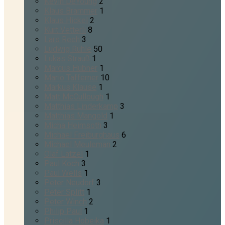
Kevin DeYoung
2
Klaus Brammer
1
Klaus Hickel
2
Kurt Vetterli
8
Lars Reeh
3
Ludwig Rühle
50
Lukas Strauß
1
Marcus Hübner
1
Mario Tafferner
10
Markus Klause
1
Matt McCullough
1
Matthias Linderkamp
3
Matthias Mangold
1
Micha Heimsoth
3
Michael Freiburghaus
6
Michael Meuleman
2
Olaf Latzel
1
Paul Koch
3
Paul Wells
1
Peter Neudorf
3
Peter Splitt
1
Peter Winch
2
Philip Paul
1
Priscilla Hobeika
1