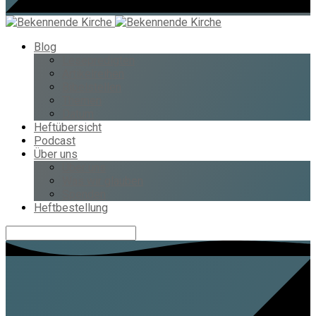
Blog
Lesepredigten
Artikelreihen
Bibelstellen
Themen
Datum
Heftübersicht
Podcast
Über uns
Über uns
Was wir glauben
Spenden
Heftbestellung
Suche