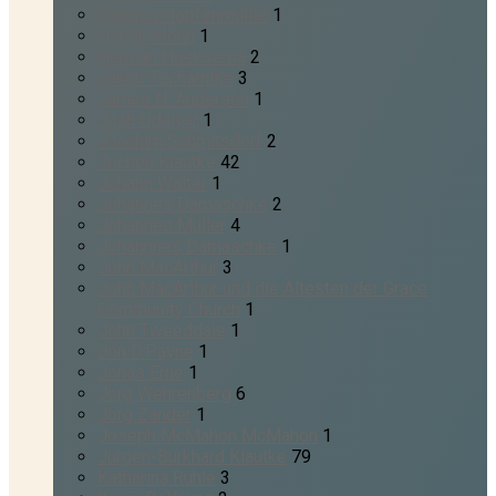
Hartmut Hopfenmüller
1
Henrik Mohn
1
Herman Hoeksema
2
Jakob Tscharntke
3
James N. Anderson
1
Joab Udaiyar
1
Joachim Schmitsdorf
2
Jochen Klautke
42
Johann Walter
1
Johannes Damaschke
2
Johannes Müller
4
Johannnes Damaschke
1
John MacArthur
3
John MacArthur und die Ältesten der Grace
Community Church
1
John Tweeddale
1
Jon D.Payne
1
Jonas Erne
1
Jörg Wehrenberg
6
Jörg Zander
1
Joseph McMahon McMahon
1
Jürgen-Burkhard Klautke
79
Katharina Rühle
3