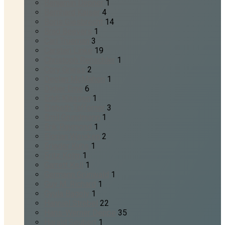
Benjamin Depner
1
Bernhard Kaiser
4
Boris Giesbrecht
14
Brad Beevers
1
Carl Trueman
3
Carsten Linke
19
Christoph Renschler
1
Cory Griess
2
Declan McMahon
1
Didier Erne
6
Eddi Klassen
1
Elsbeth Tafferner
3
Emil Grundmann
1
Erik Raymond
1
Florian Weicken
2
Frieder Kuhs
1
Fritz Kolm
1
Garrett Kell
1
Germann Grünwald
1
Guy M. Richard
1
Gyula Bagoly
1
Hanniel Strebel
22
Hans-Werner Deppe
35
Harald Seubert
1