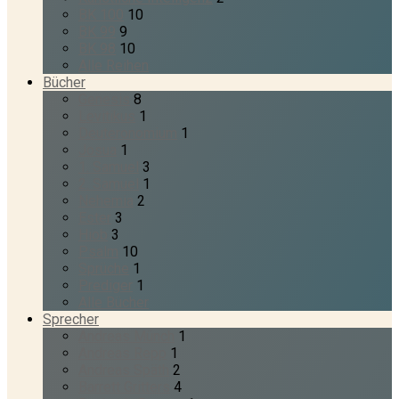
BK 100
10
BK 99
9
BK 98
10
Alle Reihen
Bücher
Genesis
8
Levitikus
1
Deuteronomium
1
Josua
1
1. Samuel
3
2. Samuel
1
Nehemia
2
Ester
3
Hiob
3
Psalm
10
Sprüche
1
Prediger
1
Alle Bücher
Sprecher
Andreas Münch
1
Andreas Repp
1
Andreas Späth
2
Barrett Gritters
4