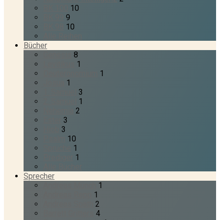
BK 100
10
BK 99
9
BK 98
10
Alle Reihen
Bücher
Genesis
8
Levitikus
1
Deuteronomium
1
Josua
1
1. Samuel
3
2. Samuel
1
Nehemia
2
Ester
3
Hiob
3
Psalm
10
Sprüche
1
Prediger
1
Alle Bücher
Sprecher
Andreas Münch
1
Andreas Repp
1
Andreas Späth
2
Barrett Gritters
4