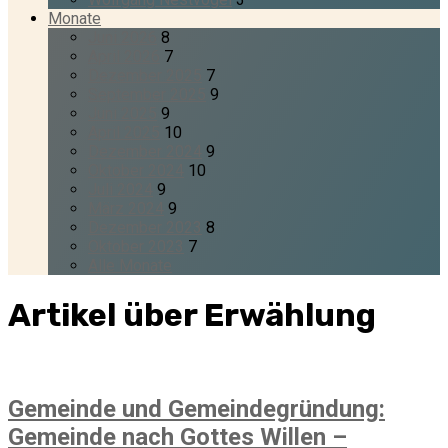
Monate
Juni 2026
8
April 2026
7
Dezember 2025
7
September 2025
9
Juni 2025
9
April 2025
10
Dezember 2024
9
Oktober 2024
10
Juli 2024
9
März 2024
9
Dezember 2023
8
Oktober 2023
7
Alle Monate
Artikel über Erwählung
Gemeinde und Gemeindegründung:
Gemeinde nach Gottes Willen –