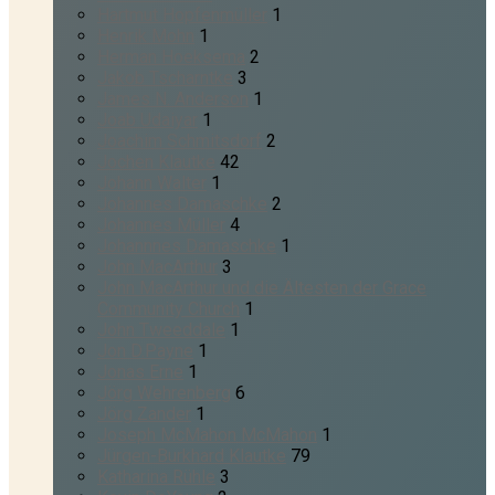
Hartmut Hopfenmüller
1
Henrik Mohn
1
Herman Hoeksema
2
Jakob Tscharntke
3
James N. Anderson
1
Joab Udaiyar
1
Joachim Schmitsdorf
2
Jochen Klautke
42
Johann Walter
1
Johannes Damaschke
2
Johannes Müller
4
Johannnes Damaschke
1
John MacArthur
3
John MacArthur und die Ältesten der Grace
Community Church
1
John Tweeddale
1
Jon D.Payne
1
Jonas Erne
1
Jörg Wehrenberg
6
Jörg Zander
1
Joseph McMahon McMahon
1
Jürgen-Burkhard Klautke
79
Katharina Rühle
3