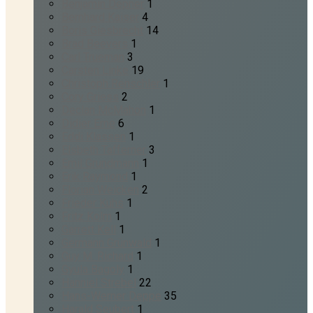
Benjamin Depner
1
Bernhard Kaiser
4
Boris Giesbrecht
14
Brad Beevers
1
Carl Trueman
3
Carsten Linke
19
Christoph Renschler
1
Cory Griess
2
Declan McMahon
1
Didier Erne
6
Eddi Klassen
1
Elsbeth Tafferner
3
Emil Grundmann
1
Erik Raymond
1
Florian Weicken
2
Frieder Kuhs
1
Fritz Kolm
1
Garrett Kell
1
Germann Grünwald
1
Guy M. Richard
1
Gyula Bagoly
1
Hanniel Strebel
22
Hans-Werner Deppe
35
Harald Seubert
1