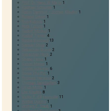
Prof. Dr. Hans W. Maris
1
Raphael Schuster
1
Robin Dammer / Jochen Klautke
1
Roland Sckerl
1
Ron Kubsch
1
Rudi Tissen
1
Rudolf Möckel
1
Rudolf Tissen
4
Sacha Walicord
13
Samuel Stolz
2
Sebastian Gruner
2
Sebastian Heck
2
Shane Lems
1
Simon Mayer
1
Simon Schuster
6
Sonia Pfeiffer
1
Thomas Herwing
2
Thomas Tanetschek
3
Ulrich Motte
1
Ute Klautke
8
Victor E. d'Assonville
11
Walter Quiring
1
William C. Traub
1
Wolfgang Nestvogel
3