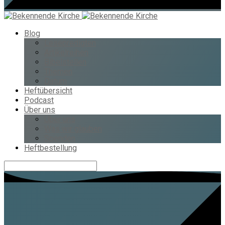
Blog
Lesepredigten
Artikelreihen
Bibelstellen
Themen
Datum
Heftübersicht
Podcast
Über uns
Über uns
Was wir glauben
Spenden
Heftbestellung
Suche