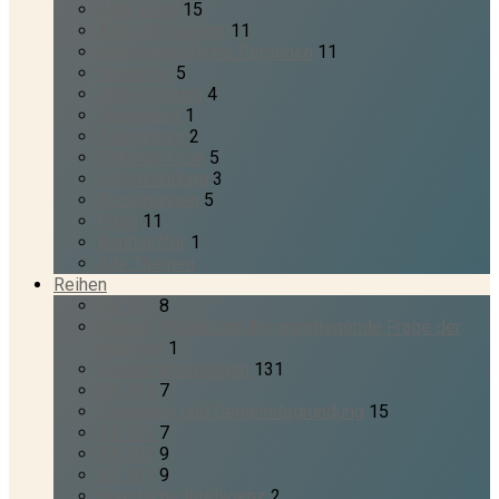
Alter Bund
15
Altes Testament
11
alttestamentliche Personen
11
Anbetung
5
Auferstehung
4
Auslegung
1
Bekenntnis
2
Bekenntnisse
5
Beschneidung
3
Beziehungen
5
Bibel
11
Bonhoeffer
1
Alle Themen
Reihen
BK 105
8
Glaube, Politik und die grundlegende Frage der
Autorität
1
Leseempfehlungen
131
BK 104
7
Gemeinde und Gemeindegründung
15
BK 103
7
BK 102
9
BK 101
9
Künstliche Intelligenz
2