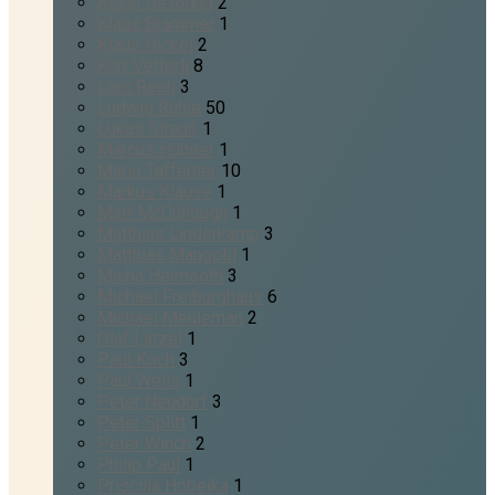
Kevin DeYoung
2
Klaus Brammer
1
Klaus Hickel
2
Kurt Vetterli
8
Lars Reeh
3
Ludwig Rühle
50
Lukas Strauß
1
Marcus Hübner
1
Mario Tafferner
10
Markus Klause
1
Matt McCullough
1
Matthias Linderkamp
3
Matthias Mangold
1
Micha Heimsoth
3
Michael Freiburghaus
6
Michael Meuleman
2
Olaf Latzel
1
Paul Koch
3
Paul Wells
1
Peter Neudorf
3
Peter Splitt
1
Peter Winch
2
Philip Paul
1
Priscilla Hobeika
1