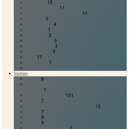
Alter Bund
15
Altes Testament
11
alttestamentliche Personen
11
Anbetung
5
Auferstehung
4
Auslegung
1
Bekenntnis
2
Bekenntnisse
5
Beschneidung
3
Beziehungen
5
Bibel
11
Bonhoeffer
1
Alle Themen
Reihen
BK 105
8
Glaube, Politik und die grundlegende Frage der
Autorität
1
Leseempfehlungen
131
BK 104
7
Gemeinde und Gemeindegründung
15
BK 103
7
BK 102
9
BK 101
9
Künstliche Intelligenz
2