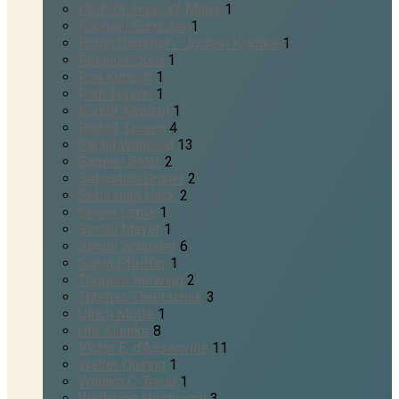
Prof. Dr. Hans W. Maris
1
Raphael Schuster
1
Robin Dammer / Jochen Klautke
1
Roland Sckerl
1
Ron Kubsch
1
Rudi Tissen
1
Rudolf Möckel
1
Rudolf Tissen
4
Sacha Walicord
13
Samuel Stolz
2
Sebastian Gruner
2
Sebastian Heck
2
Shane Lems
1
Simon Mayer
1
Simon Schuster
6
Sonia Pfeiffer
1
Thomas Herwing
2
Thomas Tanetschek
3
Ulrich Motte
1
Ute Klautke
8
Victor E. d'Assonville
11
Walter Quiring
1
William C. Traub
1
Wolfgang Nestvogel
3