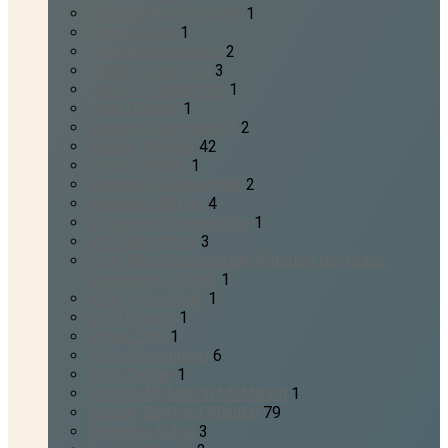
Hartmut Hopfenmüller
1
Henrik Mohn
1
Herman Hoeksema
2
Jakob Tscharntke
3
James N. Anderson
1
Joab Udaiyar
1
Joachim Schmitsdorf
2
Jochen Klautke
42
Johann Walter
1
Johannes Damaschke
2
Johannes Müller
4
Johannnes Damaschke
1
John MacArthur
3
John MacArthur und die Ältesten der Grace
Community Church
1
John Tweeddale
1
Jon D.Payne
1
Jonas Erne
1
Jörg Wehrenberg
6
Jörg Zander
1
Joseph McMahon McMahon
1
Jürgen-Burkhard Klautke
79
Katharina Rühle
3