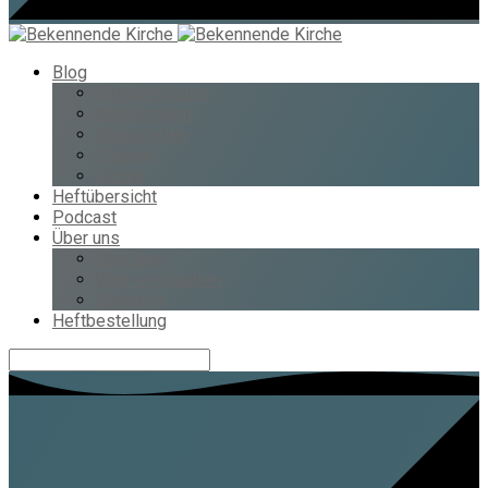
Blog
Lesepredigten
Artikelreihen
Bibelstellen
Themen
Datum
Heftübersicht
Podcast
Über uns
Über uns
Was wir glauben
Spenden
Heftbestellung
Suche