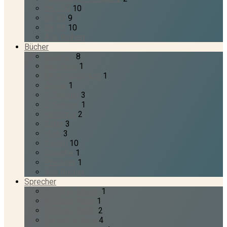
BK 100
10
BK 99
9
BK 98
10
Alle Reihen
Bücher
Genesis
8
Levitikus
1
Deuteronomium
1
Josua
1
1. Samuel
3
2. Samuel
1
Nehemia
2
Ester
3
Hiob
3
Psalm
10
Sprüche
1
Prediger
1
Alle Bücher
Sprecher
Andreas Münch
1
Andreas Repp
1
Andreas Späth
2
Barrett Gritters
4