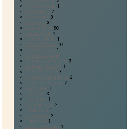
Kevin DeYoung
2
Klaus Brammer
1
Klaus Hickel
2
Kurt Vetterli
8
Lars Reeh
3
Ludwig Rühle
50
Lukas Strauß
1
Marcus Hübner
1
Mario Tafferner
10
Markus Klause
1
Matt McCullough
1
Matthias Linderkamp
3
Matthias Mangold
1
Micha Heimsoth
3
Michael Freiburghaus
6
Michael Meuleman
2
Olaf Latzel
1
Paul Koch
3
Paul Wells
1
Peter Neudorf
3
Peter Splitt
1
Peter Winch
2
Philip Paul
1
Priscilla Hobeika
1