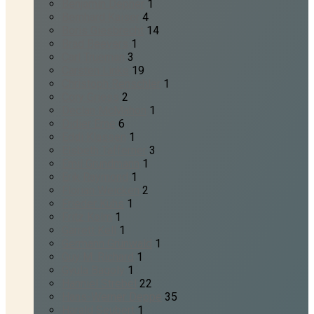
Benjamin Depner
1
Bernhard Kaiser
4
Boris Giesbrecht
14
Brad Beevers
1
Carl Trueman
3
Carsten Linke
19
Christoph Renschler
1
Cory Griess
2
Declan McMahon
1
Didier Erne
6
Eddi Klassen
1
Elsbeth Tafferner
3
Emil Grundmann
1
Erik Raymond
1
Florian Weicken
2
Frieder Kuhs
1
Fritz Kolm
1
Garrett Kell
1
Germann Grünwald
1
Guy M. Richard
1
Gyula Bagoly
1
Hanniel Strebel
22
Hans-Werner Deppe
35
Harald Seubert
1