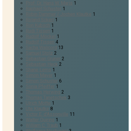
Prof. Dr. Hans W. Maris
1
Raphael Schuster
1
Robin Dammer / Jochen Klautke
1
Roland Sckerl
1
Ron Kubsch
1
Rudi Tissen
1
Rudolf Möckel
1
Rudolf Tissen
4
Sacha Walicord
13
Samuel Stolz
2
Sebastian Gruner
2
Sebastian Heck
2
Shane Lems
1
Simon Mayer
1
Simon Schuster
6
Sonia Pfeiffer
1
Thomas Herwing
2
Thomas Tanetschek
3
Ulrich Motte
1
Ute Klautke
8
Victor E. d'Assonville
11
Walter Quiring
1
William C. Traub
1
Wolfgang Nestvogel
3