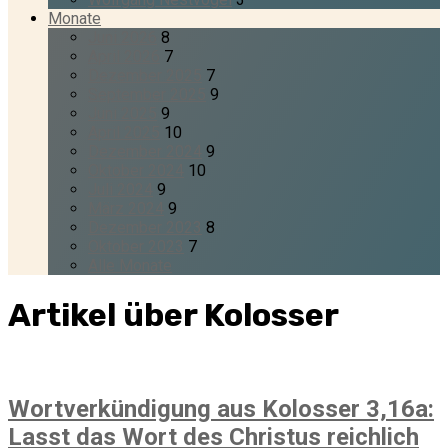
Monate
Juni 2026
8
April 2026
7
Dezember 2025
7
September 2025
9
Juni 2025
9
April 2025
10
Dezember 2024
9
Oktober 2024
10
Juli 2024
9
März 2024
9
Dezember 2023
8
Oktober 2023
7
Alle Monate
Artikel über Kolosser
Wortverkündigung aus Kolosser 3,16a:
Lasst das Wort des Christus reichlich