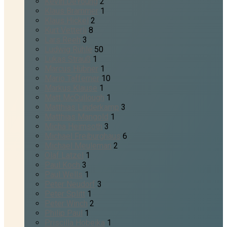
Kevin DeYoung
2
Klaus Brammer
1
Klaus Hickel
2
Kurt Vetterli
8
Lars Reeh
3
Ludwig Rühle
50
Lukas Strauß
1
Marcus Hübner
1
Mario Tafferner
10
Markus Klause
1
Matt McCullough
1
Matthias Linderkamp
3
Matthias Mangold
1
Micha Heimsoth
3
Michael Freiburghaus
6
Michael Meuleman
2
Olaf Latzel
1
Paul Koch
3
Paul Wells
1
Peter Neudorf
3
Peter Splitt
1
Peter Winch
2
Philip Paul
1
Priscilla Hobeika
1