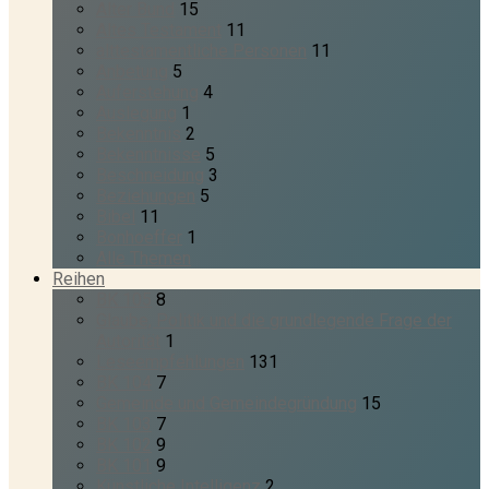
Alter Bund
15
Altes Testament
11
alttestamentliche Personen
11
Anbetung
5
Auferstehung
4
Auslegung
1
Bekenntnis
2
Bekenntnisse
5
Beschneidung
3
Beziehungen
5
Bibel
11
Bonhoeffer
1
Alle Themen
Reihen
BK 105
8
Glaube, Politik und die grundlegende Frage der
Autorität
1
Leseempfehlungen
131
BK 104
7
Gemeinde und Gemeindegründung
15
BK 103
7
BK 102
9
BK 101
9
Künstliche Intelligenz
2