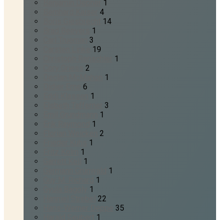
Benjamin Depner
1
Bernhard Kaiser
4
Boris Giesbrecht
14
Brad Beevers
1
Carl Trueman
3
Carsten Linke
19
Christoph Renschler
1
Cory Griess
2
Declan McMahon
1
Didier Erne
6
Eddi Klassen
1
Elsbeth Tafferner
3
Emil Grundmann
1
Erik Raymond
1
Florian Weicken
2
Frieder Kuhs
1
Fritz Kolm
1
Garrett Kell
1
Germann Grünwald
1
Guy M. Richard
1
Gyula Bagoly
1
Hanniel Strebel
22
Hans-Werner Deppe
35
Harald Seubert
1