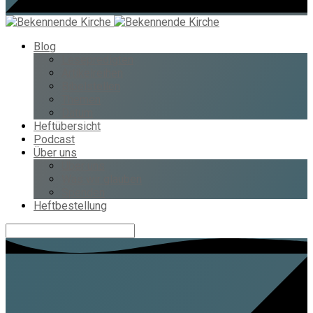
Blog
Lesepredigten
Artikelreihen
Bibelstellen
Themen
Datum
Heftübersicht
Podcast
Über uns
Über uns
Was wir glauben
Spenden
Heftbestellung
Suche