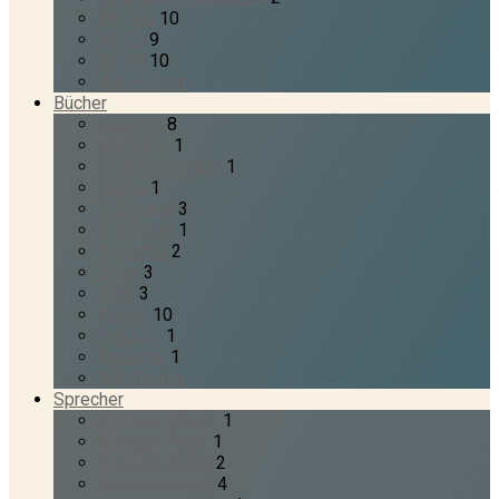
BK 100
10
BK 99
9
BK 98
10
Alle Reihen
Bücher
Genesis
8
Levitikus
1
Deuteronomium
1
Josua
1
1. Samuel
3
2. Samuel
1
Nehemia
2
Ester
3
Hiob
3
Psalm
10
Sprüche
1
Prediger
1
Alle Bücher
Sprecher
Andreas Münch
1
Andreas Repp
1
Andreas Späth
2
Barrett Gritters
4