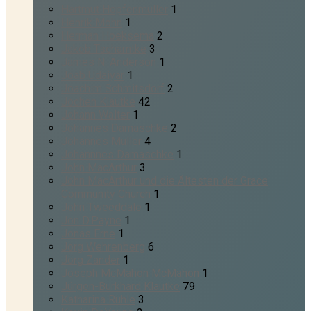
Hartmut Hopfenmüller
1
Henrik Mohn
1
Herman Hoeksema
2
Jakob Tscharntke
3
James N. Anderson
1
Joab Udaiyar
1
Joachim Schmitsdorf
2
Jochen Klautke
42
Johann Walter
1
Johannes Damaschke
2
Johannes Müller
4
Johannnes Damaschke
1
John MacArthur
3
John MacArthur und die Ältesten der Grace
Community Church
1
John Tweeddale
1
Jon D.Payne
1
Jonas Erne
1
Jörg Wehrenberg
6
Jörg Zander
1
Joseph McMahon McMahon
1
Jürgen-Burkhard Klautke
79
Katharina Rühle
3