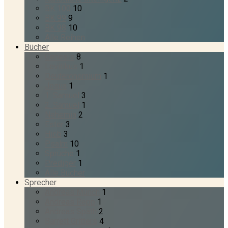
BK 100
10
BK 99
9
BK 98
10
Alle Reihen
Bücher
Genesis
8
Levitikus
1
Deuteronomium
1
Josua
1
1. Samuel
3
2. Samuel
1
Nehemia
2
Ester
3
Hiob
3
Psalm
10
Sprüche
1
Prediger
1
Alle Bücher
Sprecher
Andreas Münch
1
Andreas Repp
1
Andreas Späth
2
Barrett Gritters
4