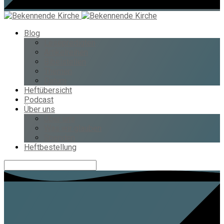
Blog
Lesepredigten
Artikelreihen
Bibelstellen
Themen
Datum
Heftübersicht
Podcast
Über uns
Über uns
Was wir glauben
Spenden
Heftbestellung
Suche