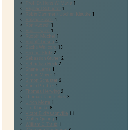
Prof. Dr. Hans W. Maris
1
Raphael Schuster
1
Robin Dammer / Jochen Klautke
1
Roland Sckerl
1
Ron Kubsch
1
Rudi Tissen
1
Rudolf Möckel
1
Rudolf Tissen
4
Sacha Walicord
13
Samuel Stolz
2
Sebastian Gruner
2
Sebastian Heck
2
Shane Lems
1
Simon Mayer
1
Simon Schuster
6
Sonia Pfeiffer
1
Thomas Herwing
2
Thomas Tanetschek
3
Ulrich Motte
1
Ute Klautke
8
Victor E. d'Assonville
11
Walter Quiring
1
William C. Traub
1
Wolfgang Nestvogel
3