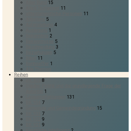
Alter Bund
15
Altes Testament
11
alttestamentliche Personen
11
Anbetung
5
Auferstehung
4
Auslegung
1
Bekenntnis
2
Bekenntnisse
5
Beschneidung
3
Beziehungen
5
Bibel
11
Bonhoeffer
1
Alle Themen
Reihen
BK 105
8
Glaube, Politik und die grundlegende Frage der
Autorität
1
Leseempfehlungen
131
BK 104
7
Gemeinde und Gemeindegründung
15
BK 103
7
BK 102
9
BK 101
9
Künstliche Intelligenz
2