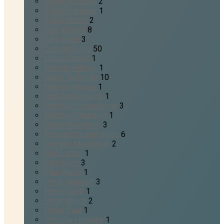
Kevin DeYoung
2
Klaus Brammer
1
Klaus Hickel
2
Kurt Vetterli
8
Lars Reeh
3
Ludwig Rühle
50
Lukas Strauß
1
Marcus Hübner
1
Mario Tafferner
10
Markus Klause
1
Matt McCullough
1
Matthias Linderkamp
3
Matthias Mangold
1
Micha Heimsoth
3
Michael Freiburghaus
6
Michael Meuleman
2
Olaf Latzel
1
Paul Koch
3
Paul Wells
1
Peter Neudorf
3
Peter Splitt
1
Peter Winch
2
Philip Paul
1
Priscilla Hobeika
1