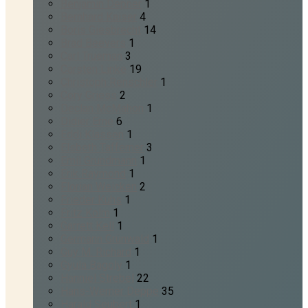
Benjamin Depner
1
Bernhard Kaiser
4
Boris Giesbrecht
14
Brad Beevers
1
Carl Trueman
3
Carsten Linke
19
Christoph Renschler
1
Cory Griess
2
Declan McMahon
1
Didier Erne
6
Eddi Klassen
1
Elsbeth Tafferner
3
Emil Grundmann
1
Erik Raymond
1
Florian Weicken
2
Frieder Kuhs
1
Fritz Kolm
1
Garrett Kell
1
Germann Grünwald
1
Guy M. Richard
1
Gyula Bagoly
1
Hanniel Strebel
22
Hans-Werner Deppe
35
Harald Seubert
1