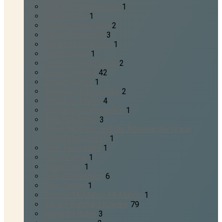
Hartmut Hopfenmüller
1
Henrik Mohn
1
Herman Hoeksema
2
Jakob Tscharntke
3
James N. Anderson
1
Joab Udaiyar
1
Joachim Schmitsdorf
2
Jochen Klautke
42
Johann Walter
1
Johannes Damaschke
2
Johannes Müller
4
Johannnes Damaschke
1
John MacArthur
3
John MacArthur und die Ältesten der Grace
Community Church
1
John Tweeddale
1
Jon D.Payne
1
Jonas Erne
1
Jörg Wehrenberg
6
Jörg Zander
1
Joseph McMahon McMahon
1
Jürgen-Burkhard Klautke
79
Katharina Rühle
3