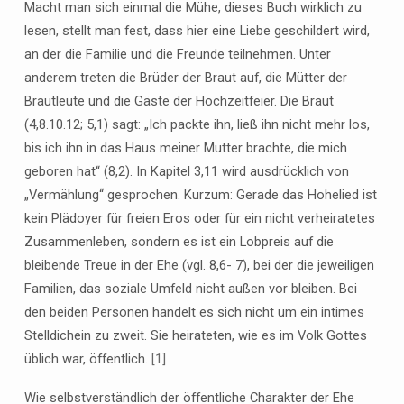
Macht man sich einmal die Mühe, dieses Buch wirklich zu
lesen, stellt man fest, dass hier eine Liebe geschildert wird,
an der die Familie und die Freunde teilnehmen. Unter
anderem treten die Brüder der Braut auf, die Mütter der
Brautleute und die Gäste der Hochzeitfeier. Die Braut
(4,8.10.12; 5,1) sagt: „Ich packte ihn, ließ ihn nicht mehr los,
bis ich ihn in das Haus meiner Mutter brachte, die mich
geboren hat“ (8,2). In Kapitel 3,11 wird ausdrücklich von
„Vermählung“ gesprochen. Kurzum: Gerade das Hohelied ist
kein Plädoyer für freien Eros oder für ein nicht verheiratetes
Zusammenleben, sondern es ist ein Lobpreis auf die
bleibende Treue in der Ehe (vgl. 8,6- 7), bei der die jeweiligen
Familien, das soziale Umfeld nicht außen vor bleiben. Bei
den beiden Personen handelt es sich nicht um ein intimes
Stelldichein zu zweit. Sie heirateten, wie es im Volk Gottes
üblich war, öffentlich.
[1]
Wie selbstverständlich der öffentliche Charakter der Ehe