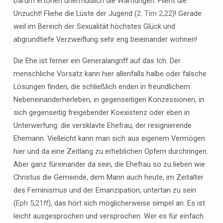
Darum ertönen unermüdlich die Warnungen: Flieht die
Unzucht! Fliehe die Lüste der Jugend (
2. Tim 2,22
)! Gerade
weil im Bereich der Sexualität höchstes Glück und
abgrundtiefe Verzweiflung sehr eng beieinander wohnen!
Die Ehe ist ferner ein Generalangriff auf das Ich. Der
menschliche Vorsatz kann hier allenfalls halbe oder falsche
Lösungen finden, die schließlich enden in freundlichem
Nebeneinanderherleben, in gegenseitigen Konzessionen, in
sich gegenseitig freigebender Koexistenz oder eben in
Unterwerfung: die versklavte Ehefrau, der resignierende
Ehemann. Vielleicht kann man sich aus eigenem Vermögen
hier und da eine Zeitlang zu erheblichen Opfern durchringen.
Aber ganz füreinander da sein, die Ehefrau so zu lieben wie
Christus die Gemeinde, dem Mann auch heute, im Zeitalter
des Feminismus und der Emanzipation, untertan zu sein
(
Eph 5,21ff)
, das hört sich möglicherweise simpel an. Es ist
leicht ausgesprochen und versprochen. Wer es für einfach