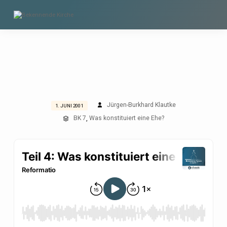
Jürgen-Burkhard Klautke
1. JUNI 2001
WAS
BK 7
Was konstituiert eine Ehe?
,
KONSTITUIERT
EINE
EHE?
(TEIL
4)