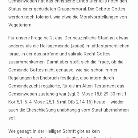
Gemeinwesen hat das christliche Ethos allenfalls noch den
Status einer geduldeten Gruppenmoral. Die Gebote Gottes
werden noch toleriert, wie etwa die Moralvorstellungen von
Vegetariern.
Für unsere Frage heißt das: Der neuzeitliche Staat ist etwas
anderes als die Heilsgemeinde (
kahal
) im alttestamentlichen
Israel, in der das profane und sakrale Recht Gottes
zusammenkamen. Damit aber stellt sich die Frage, ob die
Gemeinde Gottes nicht genauso, wie sie schon immer
Regelungen bei Ehebruch festlegte, also intern durch
Gemeindezucht regulierte, für die im Alten Testament das
Gemeinwesen zuständig war (vgl.
3. Mose 18,8.29-30
mit
1.
Kor 5,1-5
;
4. Mose 25,1-5
mit Ofb 2,14-16) heute – wieder –
auch die Eheschließung unabhängig vom Staat übernehmen
soll.
Wie gesagt: In der Heiligen Schrift gibt es kein