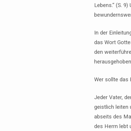
Lebens.“ (S. 9)
bewundernswert
In der Einleitu
das Wort Gottes
den weiterführ
herausgehoben
Wer sollte das
Jeder Vater, d
geistlich leite
abseits des Ma
des Herrn lebt 