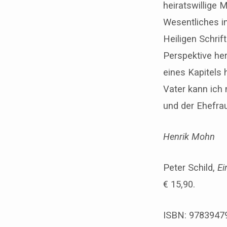
heiratswillige 
Wesentliches in
Heiligen Schrif
Perspektive he
eines Kapitels
Vater kann ich 
und der Ehefra
Henrik Mohn
Peter Schild,
Ei
€ 15,90.
ISBN: 9783947