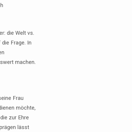
ch
r: die Welt vs.
die Frage. In
en
nswert machen.
seine Frau
 dienen möchte,
die zur Ehre
prägen lässt