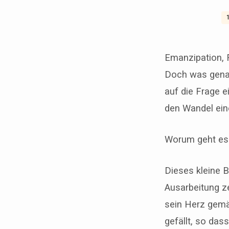
PETER
SCHILD:
Emanzipation, 
Doch was genau
EINE
auf die Frage e
FRAU,
den Wandel eine
DIE
Worum geht es
ZU
Dieses kleine B
RÜHMEN
Ausarbeitung ze
IST
sein Herz gemä
gefällt, so dass