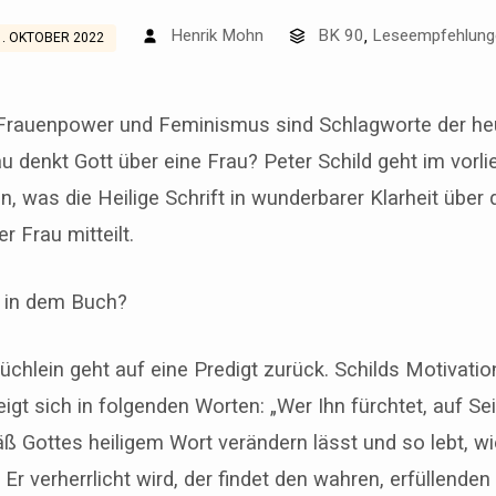
Henrik Mohn
BK 90
Leseempfehlung
,
1. OKTOBER 2022
Frauenpower und Feminismus sind Schlagworte der heu
 denkt Gott über eine Frau? Peter Schild geht im vorl
in, was die Heilige Schrift in wunderbarer Klarheit übe
r Frau mitteilt.
 in dem Buch?
üchlein geht auf eine Predigt zurück. Schilds Motivatio
igt sich in folgenden Worten: „Wer Ihn fürchtet, auf Sei
ß Gottes heiligem Wort verändern lässt und so lebt, wi
 Er verherrlicht wird, der findet den wahren, erfüllenden