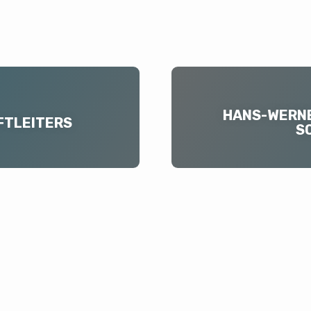
HANS-WERNER
TLEITERS
S