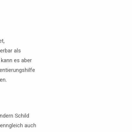
et,
erbar als
 kann es aber
ntierungshilfe
en.
ndern Schild
wenngleich auch