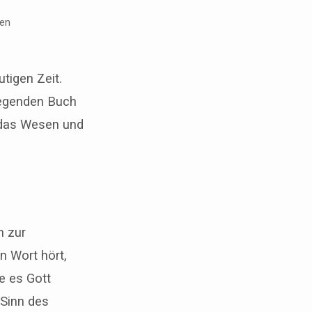
en
tigen Zeit.
iegenden Buch
r das Wesen und
n zur
n Wort hört,
e es Gott
 Sinn des