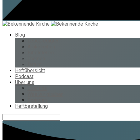
Blog
Lesepredigten
Artikelreihen
Bibelstellen
Themen
Datum
Heftübersicht
Podcast
Über uns
Über uns
Was wir glauben
Spenden
Heftbestellung
Suche