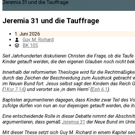
Jeremia 31 und die Tauffrage
Home
Artikel
Jeremia 31 und die…
Jeremia 31 und die Tauffrage
1. Juni 2026
Guy M. Richard
BK 105
Seit Jahrhunderten diskutieren Christen die Frage, ob die Taufe 
Kinder getauft werden, die den eigenen Glauben noch nicht be
Innerhalb der reformierten Theologie wird für die Rechtmäßig
durch das Zeichen der Beschneidung zum Ausdruck gebracht wur
im Neuen Bund fort. Jesus selbst sagt den Kindern das Reich G
(
1Kor 7,14
) und verortet sie ‚in dem Herrn‘ (
Eph 6,1
).
Baptisten argumentieren dagegen, dass Kinder zwar Teil des Vo
zufolge dürfen von nun an nur diejenigen getauft werden, die 
Eine entscheidende Rolle in dieser Debatte nimmt der Abschnit
argumentieren, dass gemäß
Jeremia 31
der Neue Bund im Unter
Mit dieser These setzt sich Guy M. Richard in einem Kapitel s