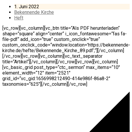
1. Juni 2022
Bekennende Kirche
Heft
[vc_row][vc_column][vc_btn title=“Als PDF herunterladen“
shape=“square“ align=“center“ i_icon_fontawesome=“fas fa-
file-pdf“ add_icon=“true“ custom_onclick=“true“
custom_onclick_code=“window.location=’https://bekennende-
kirche.de/hefte/Bekennende_Kirche_89.pdf‘;“][/vc_column]
[/vc_row][vc_row][vc_column][vc_text_separator
title=“Artikel“][/vc_column][/vc_row][vc_row][vc_column]
[vc_basic_grid post_type=“ctc_sermon“ max_items=“10″
element_width=“12″ item=“2521″
grid_id=“vc_gid:1656998212490-414e986f-86a8-2″
taxonomies=“625″][/vc_column][/vc_row]