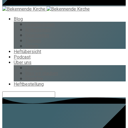
Blog
Lesepredigten
Artikelreihen
Bibelstellen
Themen
Datum
Heftübersicht
Podcast
Über uns
Über uns
Was wir glauben
Spenden
Heftbestellung
Suche