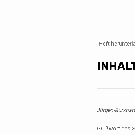
BEKENNENDE
KIRCHE
Heft herunterl
NR.
INHAL
42
Jürgen-Burkhar
Grußwort des Sc