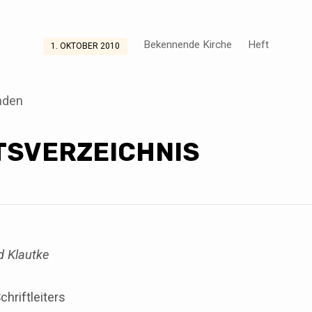
Bekennende Kirche
Heft
1. OKTOBER 2010
aden
TSVERZEICHNIS
d Klautke
hriftleiters