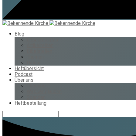
Blog
Lesepredigten
Artikelreihen
Bibelstellen
Themen
Datum
Heftübersicht
Podcast
Über uns
Über uns
Was wir glauben
Spenden
Heftbestellung
Suche