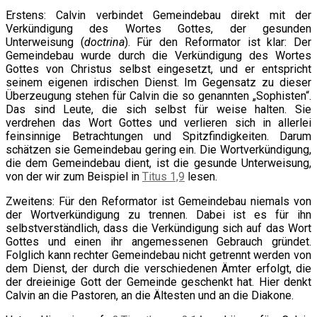
Erstens: Calvin verbindet Gemeindebau direkt mit der
Verkündigung des Wortes Gottes, der gesunden
Unterweisung (
doctrina
). Für den Reformator ist klar: Der
Gemeindebau wurde durch die Verkündigung des Wortes
Gottes von Christus selbst eingesetzt, und er entspricht
seinem eigenen irdischen Dienst. Im Gegensatz zu dieser
Überzeugung stehen für Calvin die so genannten „Sophisten“.
Das sind Leute, die sich selbst für weise halten. Sie
verdrehen das Wort Gottes und verlieren sich in allerlei
feinsinnige Betrachtungen und Spitzfindigkeiten. Darum
schätzen sie Gemeindebau gering ein. Die Wortverkündigung,
die dem Gemeindebau dient, ist die gesunde Unterweisung,
von der wir zum Beispiel in
Titus 1,9
lesen.
Zweitens: Für den Reformator ist Gemeindebau niemals von
der Wortverkündigung zu trennen. Dabei ist es für ihn
selbstverständlich, dass die Verkündigung sich auf das Wort
Gottes und einen ihr angemessenen Gebrauch gründet.
Folglich kann rechter Gemeindebau nicht getrennt werden von
dem Dienst, der durch die verschiedenen Ämter erfolgt, die
der dreieinige Gott der Gemeinde geschenkt hat. Hier denkt
Calvin an die Pastoren, an die Ältesten und an die Diakone.