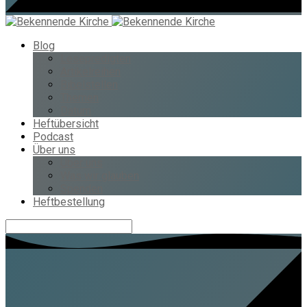
Blog
Lesepredigten
Artikelreihen
Bibelstellen
Themen
Datum
Heftübersicht
Podcast
Über uns
Über uns
Was wir glauben
Spenden
Heftbestellung
Suche