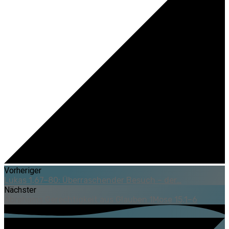
Vorheriger
Lukas 1,67–80: Überraschender Besuch – der…
Nächster
Abrahams Gerechtigkeit aus Glauben 1Mose 15,1–6