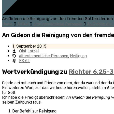
An Gideon die Reinigung von den fremden Göttern lernen
Home
Artikel
alttestamentliche Personen
An Gideon die
An Gideon die Reinigung von den fremde
1. September 2015
Olaf Latzel
alttestamentliche Personen
,
Heiligung
BK 62
Wortverkündigung zu
Richter 6,25-
Gnade sei mit euch und Friede von dem, der da war und der da i
Ein weiteres Wort, auf das wir heute hören wollen, steht im Al
für Gott.
Ich habe die Predigt überschrieben:
An Gideon die Reinigung v
selben Zeitpunkt raus.
Der Befehl zur Reinigung