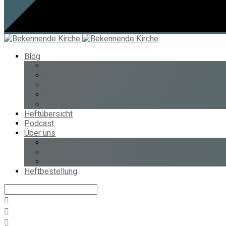
Blog
Lesepredigten
Artikelreihen
Bibelstellen
Themen
Datum
Heftübersicht
Podcast
Über uns
Über uns
Was wir glauben
Spenden
Heftbestellung
Suche