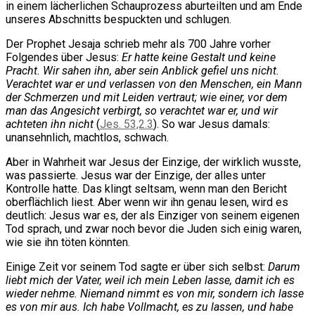
in einem lächerlichen Schauprozess aburteilten und am Ende
unseres Abschnitts bespuckten und schlugen.
Der Prophet Jesaja schrieb mehr als 700 Jahre vorher
Folgendes über Jesus:
Er hatte keine Gestalt und keine
Pracht. Wir sahen ihn, aber sein Anblick gefiel uns nicht.
Verachtet war er und verlassen von den Menschen, ein Mann
der Schmerzen und mit Leiden vertraut; wie einer, vor dem
man das Angesicht verbirgt, so verachtet war er, und wir
achteten ihn nicht
(
Jes. 53,2.3
). So war Jesus damals:
unansehnlich, machtlos, schwach.
Aber in Wahrheit war Jesus der Einzige, der wirklich wusste,
was passierte. Jesus war der Einzige, der alles unter
Kontrolle hatte. Das klingt seltsam, wenn man den Bericht
oberflächlich liest. Aber wenn wir ihn genau lesen, wird es
deutlich: Jesus war es, der als Einziger von seinem eigenen
Tod sprach, und zwar noch bevor die Juden sich einig waren,
wie sie ihn töten könnten.
Einige Zeit vor seinem Tod sagte er über sich selbst:
Darum
liebt mich der Vater, weil ich mein Leben lasse, damit ich es
wieder nehme. Niemand nimmt es von mir, sondern ich lasse
es von mir aus. Ich habe Vollmacht, es zu lassen, und habe