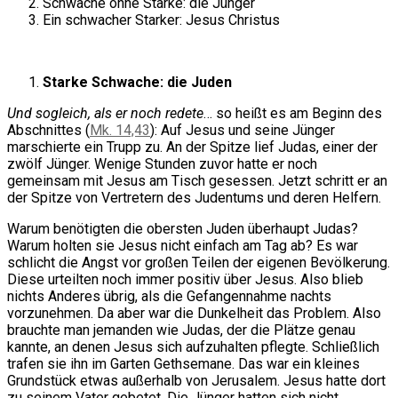
Schwache ohne Stärke: die Jünger
Ein schwacher Starker: Jesus Christus
Starke Schwache: die Juden
Und sogleich, als er noch redete
… so heißt es am Beginn des
Abschnittes (
Mk. 14,43
): Auf Jesus und seine Jünger
marschierte ein Trupp zu. An der Spitze lief Judas, einer der
zwölf Jünger. Wenige Stunden zuvor hatte er noch
gemeinsam mit Jesus am Tisch gesessen. Jetzt schritt er an
der Spitze von Vertretern des Judentums und deren Helfern.
Warum benötigten die obersten Juden überhaupt Judas?
Warum holten sie Jesus nicht einfach am Tag ab? Es war
schlicht die Angst vor großen Teilen der eigenen Bevölkerung.
Diese urteilten noch immer positiv über Jesus. Also blieb
nichts Anderes übrig, als die Gefangennahme nachts
vorzunehmen. Da aber war die Dunkelheit das Problem. Also
brauchte man jemanden wie Judas, der die Plätze genau
kannte, an denen Jesus sich aufzuhalten pflegte. Schließlich
trafen sie ihn im Garten Gethsemane. Das war ein kleines
Grundstück etwas außerhalb von Jerusalem. Jesus hatte dort
zu seinem Vater gebetet. Die Jünger hatten sich nicht