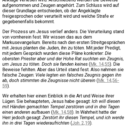
aufgenommen und Zeugen angehört. Zum Schluss wird auf
dieser Grundlage entschieden, ob der Angeklagte
freigesprochen oder verurteilt wird und welche Strafe er
gegebenenfalls bekommt.
Der Prozess um Jesus verlief anders. Die Verurteilung stand
von vornherein fest. Wir wissen das aus dem
Markusevangelium. Bereits nach den ersten Streitgesprächen
mit Jesus planten die Juden, ihn zu töten. Mit jeder Predigt,
mit jedem Gespräch wurden diese Pläne konkreter:
Die
obersten Priester aber und der Hohe Rat suchten ein Zeugnis,
um Jesus zu töten. Doch sie fanden keines
(
Mk. 14,55
). Die
Beweise fehlten. Aber das Urteil stand fest. Also nahmen sie
falsche Zeugen:
Viele legten ein falsches Zeugnis gegen ihn
ab, doch stimmten die Zeugnisse nicht überein
(
Mk. 14,56-
59
).
Wir erhalten hier einen Einblick in die Art und Weise ihrer
Lügen. Sie behaupteten, Jesus habe gesagt:
Ich will diesen
mit Händen gemachten Tempel zerstören und in drei Tagen
einen anderen aufbauen
(
Mk. 14,58
). In Wahrheit hatte der
Herr jedoch gesagt:
Zerstört ihr diesen Tempel, und ich werde
ihn in drei Tagen wiederaufrichten
(
Joh. 2,19
).