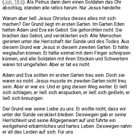
(
Joh. 18,6
). Als Petrus dann dem einen Soldaten das Ohr
abschlug, standen alle ratlos herum. Nur Jesus handelte.
Warum aber ließ Jesus Christus dieses alles mit sich
machen? Der Grund liegt im ersten Garten. Im Garten Eden
hatten Adam und Eva ein Gebot. Sie gehorchten nicht. Sie
brachen das Gebot, und versklavten sich. Alle Menschen
gerieten unter die Herrschaft der Sünde und des Todes. Aus
diesem Grund war Jesus in diesem zweiten Garten. Er hätte
weglaufen können. Er hätte einmal mit dem Finger schnipsen
können, und alle Soldaten mit ihren Stöcken und Schwertern
wären tot umgefallen. Aber er tat es nicht.
Adam und Eva sollten im ersten Garten treu sein. Doch sie
waren es nicht. Jesus musste im zweiten Garten nicht treu
sein. Aber er war es. Und er ging diesen Weg weiter. Er ließ
sich schlagen, er ließ sich anspucken, er ließ sich geißeln, er
ließ sich kreuzigen.
Der Grund war seine Liebe zu uns. Er wollte nicht, dass wir
unter der Sünde versklavt bleiben. Deswegen gab er seine
Herrlichkeit und seine Allgegenwart auf und führte ein
weitgehend erbärmliches und hartes Leben. Deswegen nahm
er all das Leiden auf sich. Für uns.