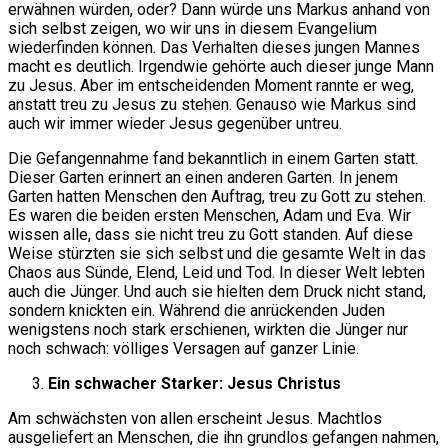
erwähnen würden, oder? Dann würde uns Markus anhand von
sich selbst zeigen, wo wir uns in diesem Evangelium
wiederfinden können. Das Verhalten dieses jungen Mannes
macht es deutlich. Irgendwie gehörte auch dieser junge Mann
zu Jesus. Aber im entscheidenden Moment rannte er weg,
anstatt treu zu Jesus zu stehen. Genauso wie Markus sind
auch wir immer wieder Jesus gegenüber untreu.
Die Gefangennahme fand bekanntlich in einem Garten statt.
Dieser Garten erinnert an einen anderen Garten. In jenem
Garten hatten Menschen den Auftrag, treu zu Gott zu stehen.
Es waren die beiden ersten Menschen, Adam und Eva. Wir
wissen alle, dass sie nicht treu zu Gott standen. Auf diese
Weise stürzten sie sich selbst und die gesamte Welt in das
Chaos aus Sünde, Elend, Leid und Tod. In dieser Welt lebten
auch die Jünger. Und auch sie hielten dem Druck nicht stand,
sondern knickten ein. Während die anrückenden Juden
wenigstens noch stark erschienen, wirkten die Jünger nur
noch schwach: völliges Versagen auf ganzer Linie.
Ein schwacher Starker: Jesus Christus
Am schwächsten von allen erscheint Jesus. Machtlos
ausgeliefert an Menschen, die ihn grundlos gefangen nahmen,