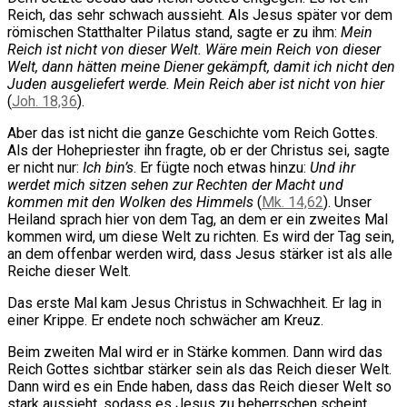
Reich, das sehr schwach aussieht. Als Jesus später vor dem
römischen Statthalter Pilatus stand, sagte er zu ihm:
Mein
Reich ist nicht von dieser Welt. Wäre mein Reich von dieser
Welt, dann hätten meine Diener gekämpft, damit ich nicht den
Juden ausgeliefert werde. Mein Reich aber ist nicht von hier
(
Joh. 18,36
).
Aber das ist nicht die ganze Geschichte vom Reich Gottes.
Als der Hohepriester ihn fragte, ob er der Christus sei, sagte
er nicht nur:
Ich bin’s
. Er fügte noch etwas hinzu:
Und ihr
werdet mich sitzen sehen zur Rechten der Macht und
kommen mit den Wolken des Himmels
(
Mk. 14,62
). Unser
Heiland sprach hier von dem Tag, an dem er ein zweites Mal
kommen wird, um diese Welt zu richten. Es wird der Tag sein,
an dem offenbar werden wird, dass Jesus stärker ist als alle
Reiche dieser Welt.
Das erste Mal kam Jesus Christus in Schwachheit. Er lag in
einer Krippe. Er endete noch schwächer am Kreuz.
Beim zweiten Mal wird er in Stärke kommen. Dann wird das
Reich Gottes sichtbar stärker sein als das Reich dieser Welt.
Dann wird es ein Ende haben, dass das Reich dieser Welt so
stark aussieht, sodass es Jesus zu beherrschen scheint.