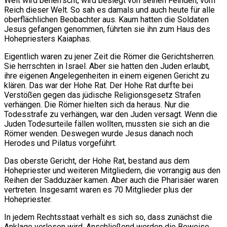
Welt wird beherrscht, wird besiegt von seinen Feinden, vom
Reich dieser Welt. So sah es damals und auch heute für alle
oberflächlichen Beobachter aus. Kaum hatten die Soldaten
Jesus gefangen genommen, führten sie ihn zum Haus des
Hohepriesters Kaiaphas.
Eigentlich waren zu jener Zeit die Römer die Gerichtsherren.
Sie herrschten in Israel. Aber sie hatten den Juden erlaubt,
ihre eigenen Angelegenheiten in einem eigenen Gericht zu
klären. Das war der Hohe Rat. Der Hohe Rat durfte bei
Verstößen gegen das jüdische Religionsgesetz Strafen
verhängen. Die Römer hielten sich da heraus. Nur die
Todesstrafe zu verhängen, war den Juden versagt. Wenn die
Juden Todesurteile fällen wollten, mussten sie sich an die
Römer wenden. Deswegen wurde Jesus danach noch
Herodes und Pilatus vorgeführt.
Das oberste Gericht, der Hohe Rat, bestand aus dem
Hohepriester und weiteren Mitgliedern, die vorrangig aus den
Reihen der Sadduzäer kamen. Aber auch die Pharisäer waren
vertreten. Insgesamt waren es 70 Mitglieder plus der
Hohepriester.
In jedem Rechtsstaat verhält es sich so, dass zunächst die
Anklage verlesen wird. Anschließend werden die Beweise