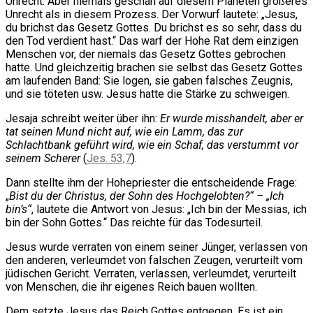
Unrecht. Aber niemals geschah auf diesem Planeten größeres
Unrecht als in diesem Prozess. Der Vorwurf lautete: „Jesus,
du brichst das Gesetz Gottes. Du brichst es so sehr, dass du
den Tod verdient hast.“ Das warf der Hohe Rat dem einzigen
Menschen vor, der niemals das Gesetz Gottes gebrochen
hatte. Und gleichzeitig brachen sie selbst das Gesetz Gottes
am laufenden Band: Sie logen, sie gaben falsches Zeugnis,
und sie töteten usw. Jesus hatte die Stärke zu schweigen.
Jesaja schreibt weiter über ihn:
Er wurde misshandelt, aber er
tat seinen Mund nicht auf, wie ein Lamm, das zur
Schlachtbank geführt wird, wie ein Schaf, das verstummt vor
seinem Scherer
(
Jes. 53,7
).
Dann stellte ihm der Hohepriester die entscheidende Frage:
„
Bist du der Christus, der Sohn des Hochgelobten?“ – „Ich
bin’s“
, lautete die Antwort von Jesus: „Ich bin der Messias, ich
bin der Sohn Gottes.“ Das reichte für das Todesurteil.
Jesus wurde verraten von einem seiner Jünger, verlassen von
den anderen, verleumdet von falschen Zeugen, verurteilt vom
jüdischen Gericht. Verraten, verlassen, verleumdet, verurteilt
von Menschen, die ihr eigenes Reich bauen wollten.
Dem setzte Jesus das Reich Gottes entgegen. Es ist ein