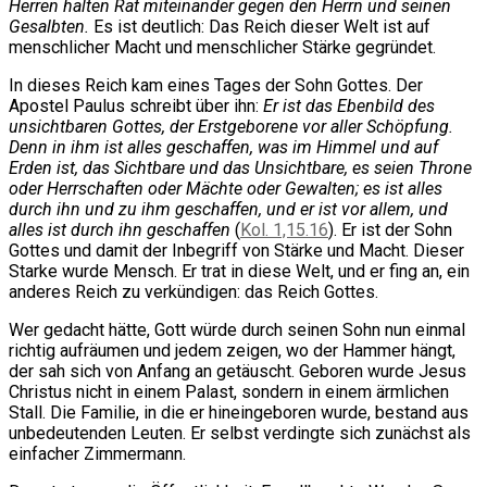
Herren halten Rat miteinander gegen den Herrn und seinen
Gesalbten.
Es ist deutlich: Das Reich dieser Welt ist auf
menschlicher Macht und menschlicher Stärke gegründet.
In dieses Reich kam eines Tages der Sohn Gottes. Der
Apostel Paulus schreibt über ihn:
Er ist das Ebenbild des
unsichtbaren Gottes, der Erstgeborene vor aller Schöpfung.
Denn in ihm ist alles geschaffen, was im Himmel und auf
Erden ist, das Sichtbare und das Unsichtbare, es seien Throne
oder Herrschaften oder Mächte oder Gewalten; es ist alles
durch ihn und zu ihm geschaffen, und er ist vor allem, und
alles ist durch ihn geschaffen
(
Kol. 1,15.16
). Er ist der Sohn
Gottes und damit der Inbegriff von Stärke und Macht. Dieser
Starke wurde Mensch. Er trat in diese Welt, und er fing an, ein
anderes Reich zu verkündigen: das Reich Gottes.
Wer gedacht hätte, Gott würde durch seinen Sohn nun einmal
richtig aufräumen und jedem zeigen, wo der Hammer hängt,
der sah sich von Anfang an getäuscht. Geboren wurde Jesus
Christus nicht in einem Palast, sondern in einem ärmlichen
Stall. Die Familie, in die er hineingeboren wurde, bestand aus
unbedeutenden Leuten. Er selbst verdingte sich zunächst als
einfacher Zimmermann.