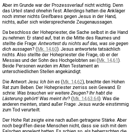
Aber im Grunde war der Prozessverlauf nicht wichtig. Denn
das Urteil stand ohnehin fest. Allerdings hatten die Ankläger
noch immer nichts Greifbares gegen Jesus in der Hand,
nichts, außer sich widersprechende Zeugenaussagen.
Da beschloss der Hohepriester, die Sache selbst in die Hand
zu nehmen: Er stand auf, trat in die Mitte des Raumes und
stellte die Frage:
Antwortest du nichts auf das, was sie gegen
dich aussagen
? (
Mk. 14,60
). Jesus antwortete tatsächlich
nichts. Also stellte der Hohepriester die Frage, ob er der
Messias und der Sohn des Hochgelobten sei (
Mk. 14,61
).
Beide Personen wurden im Alten Testament an
unterschiedlichen Stellen angekündigt.
Die Antwort Jesu:
Ich bin es
(
Mk. 14,62
), brachte den Hohen
Rat zum Beben. Der Hohepriester zerriss sein Gewand. Er
schrie:
Was brauchen wir weitere Zeugen? Ihr habt die
Lästerung gehört! Was meint ihr
? (
Mk. 14,63.64
). Was die
anderen meinten, stand außer Frage: Jesus wurde einstimmig
zum Tod verurteilt.
Der Hohe Rat zeigte eine nach außen getragene Stärke. Aber
noch begriffen diese Menschen nicht, dass sie sich mit dem
Falschen angelegt hatten. Es schien so, als beherrschten die