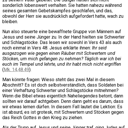
sonderlich lobenswert verhalten. Sie hatten nahezu während
seines gesamten Gebetskampfes geschlafen, und das,
obwohl der Herr sie ausdrücklich aufgefordert hatte, wach zu
bleiben.
Nun also steuerte eine bewaffnete Gruppe von Männern auf
Jesus und seine Jünger zu. In der Hand hielten sie Schwerter
und Schlagstöcke. Das lesen wir sowohl in Vers 43 als auch
noch einmal in Vers 48. Jesus erklärte ihnen:
Ihr seid
ausgezogen wie gegen einen Räuber mit Schwertern und
Stöcken, um mich gefangen zu nehmen? Täglich war ich bei
euch im Tempel und lehrte, und ihr habt mich nicht ergriffen
(
Mk. 14,48.49
).
Man könnte fragen: Wieso steht das zwei Mal in diesem
Abschnitt? Es ist doch selbstverständlich, dass Soldaten bei
einer Verhaftung Schwerter und Schlagstöcke mitnehmen?
Wenn die Bibel etwas eigentlich Naheliegendes betont, dann
sollten wir darauf achtgeben. Denn dann geht es darum, dass
wir etwas lernen dürfen. In diesem Fall lautet die Lektion: Es
ist absurd, es ist grotesk, mit Schwertern und Stöcken gegen
das Reich Gottes in den Krieg zu ziehen.
Als der Trupp auf Jesus und seine Jünger traf, ging Judas auf