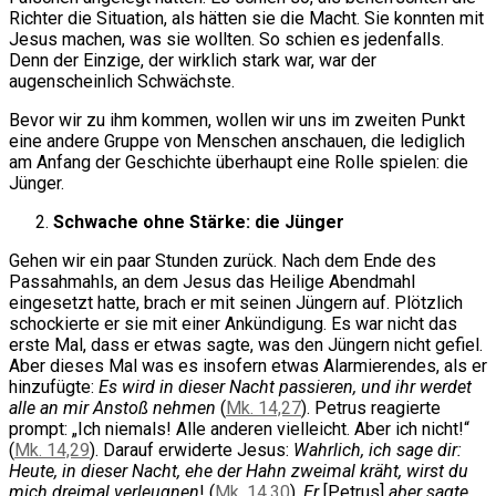
Richter die Situation, als hätten sie die Macht. Sie konnten mit
Jesus machen, was sie wollten. So schien es jedenfalls.
Denn der Einzige, der wirklich stark war, war der
augenscheinlich Schwächste.
Bevor wir zu ihm kommen, wollen wir uns im zweiten Punkt
eine andere Gruppe von Menschen anschauen, die lediglich
am Anfang der Geschichte überhaupt eine Rolle spielen: die
Jünger.
Schwache ohne Stärke: die Jünger
Gehen wir ein paar Stunden zurück. Nach dem Ende des
Passahmahls, an dem Jesus das Heilige Abendmahl
eingesetzt hatte, brach er mit seinen Jüngern auf. Plötzlich
schockierte er sie mit einer Ankündigung. Es war nicht das
erste Mal, dass er etwas sagte, was den Jüngern nicht gefiel.
Aber dieses Mal was es insofern etwas Alarmierendes, als er
hinzufügte:
Es wird in dieser Nacht passieren, und ihr werdet
alle an mir Anstoß nehmen
(
Mk. 14,27
). Petrus reagierte
prompt: „Ich niemals! Alle anderen vielleicht. Aber ich nicht!“
(
Mk. 14,29
). Darauf erwiderte Jesus:
Wahrlich, ich sage dir:
Heute, in dieser Nacht, ehe der Hahn zweimal kräht, wirst du
mich dreimal verleugnen
! (
Mk. 14,30
).
Er
[Petrus]
aber sagte