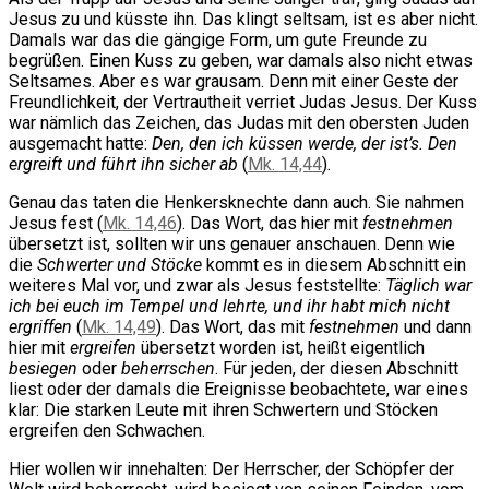
Jesus zu und küsste ihn. Das klingt seltsam, ist es aber nicht.
Damals war das die gängige Form, um gute Freunde zu
begrüßen. Einen Kuss zu geben, war damals also nicht etwas
Seltsames. Aber es war grausam. Denn mit einer Geste der
Freundlichkeit, der Vertrautheit verriet Judas Jesus. Der Kuss
war nämlich das Zeichen, das Judas mit den obersten Juden
ausgemacht hatte:
Den, den ich küssen werde, der ist’s. Den
ergreift und führt ihn sicher ab
(
Mk. 14,44
)
.
Genau das taten die Henkersknechte dann auch. Sie nahmen
Jesus fest (
Mk. 14,46
). Das Wort, das hier mit
festnehmen
übersetzt ist, sollten wir uns genauer anschauen. Denn wie
die
Schwerter und Stöcke
kommt es in diesem Abschnitt ein
weiteres Mal vor, und zwar als Jesus feststellte:
Täglich war
ich bei euch im Tempel und lehrte, und ihr habt mich nicht
ergriffen
(
Mk. 14,49
). Das Wort, das mit
festnehmen
und dann
hier mit
ergreifen
übersetzt worden ist, heißt eigentlich
besiegen
oder
beherrschen
. Für jeden, der diesen Abschnitt
liest oder der damals die Ereignisse beobachtete, war eines
klar: Die starken Leute mit ihren Schwertern und Stöcken
ergreifen den Schwachen.
Hier wollen wir innehalten: Der Herrscher, der Schöpfer der