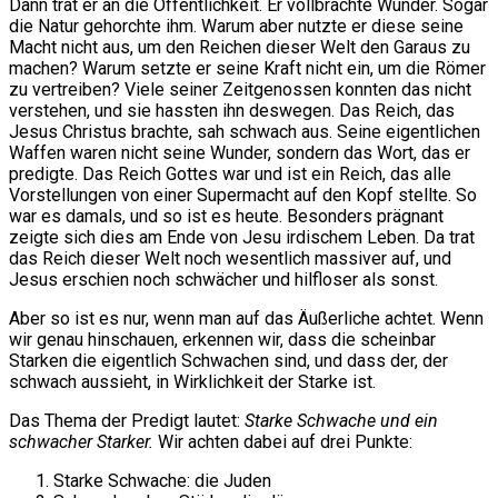
Dann trat er an die Öffentlichkeit. Er vollbrachte Wunder. Sogar
die Natur gehorchte ihm. Warum aber nutzte er diese seine
Macht nicht aus, um den Reichen dieser Welt den Garaus zu
machen? Warum setzte er seine Kraft nicht ein, um die Römer
zu vertreiben? Viele seiner Zeitgenossen konnten das nicht
verstehen, und sie hassten ihn deswegen. Das Reich, das
Jesus Christus brachte, sah schwach aus. Seine eigentlichen
Waffen waren nicht seine Wunder, sondern das Wort, das er
predigte. Das Reich Gottes war und ist ein Reich, das alle
Vorstellungen von einer Supermacht auf den Kopf stellte. So
war es damals, und so ist es heute. Besonders prägnant
zeigte sich dies am Ende von Jesu irdischem Leben. Da trat
das Reich dieser Welt noch wesentlich massiver auf, und
Jesus erschien noch schwächer und hilfloser als sonst.
Aber so ist es nur, wenn man auf das Äußerliche achtet. Wenn
wir genau hinschauen, erkennen wir, dass die scheinbar
Starken die eigentlich Schwachen sind, und dass der, der
schwach aussieht, in Wirklichkeit der Starke ist.
Das Thema der Predigt lautet:
Starke Schwache und ein
schwacher Starker.
Wir achten dabei auf drei Punkte:
Starke Schwache: die Juden