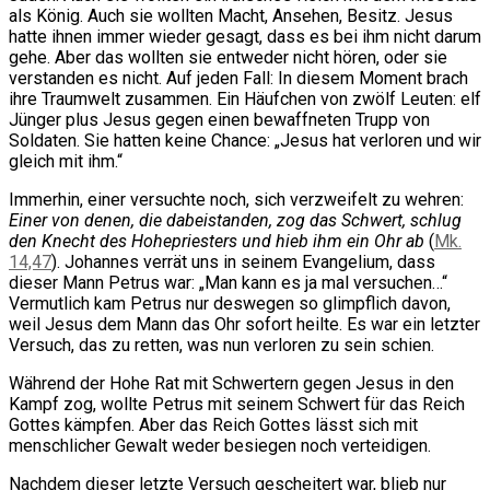
als König. Auch sie wollten Macht, Ansehen, Besitz. Jesus
hatte ihnen immer wieder gesagt, dass es bei ihm nicht darum
gehe. Aber das wollten sie entweder nicht hören, oder sie
verstanden es nicht. Auf jeden Fall: In diesem Moment brach
ihre Traumwelt zusammen. Ein Häufchen von zwölf Leuten: elf
Jünger plus Jesus gegen einen bewaffneten Trupp von
Soldaten. Sie hatten keine Chance: „Jesus hat verloren und wir
gleich mit ihm.“
Immerhin, einer versuchte noch, sich verzweifelt zu wehren:
Einer von denen, die dabeistanden, zog das Schwert, schlug
den Knecht des Hohepriesters und hieb ihm ein Ohr ab
(
Mk.
14,47
). Johannes verrät uns in seinem Evangelium, dass
dieser Mann Petrus war: „Man kann es ja mal versuchen…“
Vermutlich kam Petrus nur deswegen so glimpflich davon,
weil Jesus dem Mann das Ohr sofort heilte. Es war ein letzter
Versuch, das zu retten, was nun verloren zu sein schien.
Während der Hohe Rat mit Schwertern gegen Jesus in den
Kampf zog, wollte Petrus mit seinem Schwert für das Reich
Gottes kämpfen. Aber das Reich Gottes lässt sich mit
menschlicher Gewalt weder besiegen noch verteidigen.
Nachdem dieser letzte Versuch gescheitert war, blieb nur