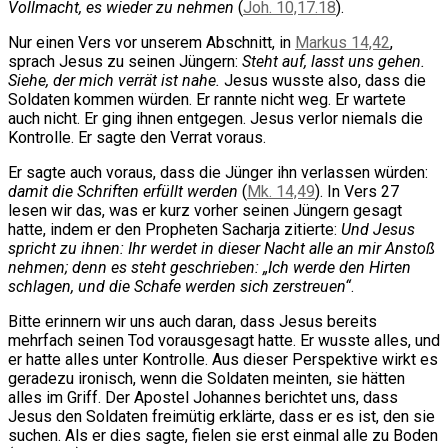
Vollmacht, es wieder zu nehmen
(
Joh. 10,17.18
).
Nur einen Vers vor unserem Abschnitt, in
Markus 14,42
,
sprach Jesus zu seinen Jüngern:
Steht auf, lasst uns gehen.
Siehe, der mich verrät ist nahe.
Jesus wusste also, dass die
Soldaten kommen würden. Er rannte nicht weg. Er wartete
auch nicht. Er ging ihnen entgegen. Jesus verlor niemals die
Kontrolle. Er sagte den Verrat voraus.
Er sagte auch voraus, dass die Jünger ihn verlassen würden:
damit die Schriften erfüllt werden
(
Mk. 14,49
). In Vers 27
lesen wir das, was er kurz vorher seinen Jüngern gesagt
hatte, indem er den Propheten Sacharja zitierte:
Und Jesus
spricht zu ihnen: Ihr werdet in dieser Nacht alle an mir Anstoß
nehmen; denn es steht geschrieben: „Ich werde den Hirten
schlagen, und die Schafe werden sich zerstreuen“
.
Bitte erinnern wir uns auch daran, dass Jesus bereits
mehrfach seinen Tod vorausgesagt hatte. Er wusste alles, und
er hatte alles unter Kontrolle. Aus dieser Perspektive wirkt es
geradezu ironisch, wenn die Soldaten meinten, sie hätten
alles im Griff. Der Apostel Johannes berichtet uns, dass
Jesus den Soldaten freimütig erklärte, dass er es ist, den sie
suchen. Als er dies sagte, fielen sie erst einmal alle zu Boden