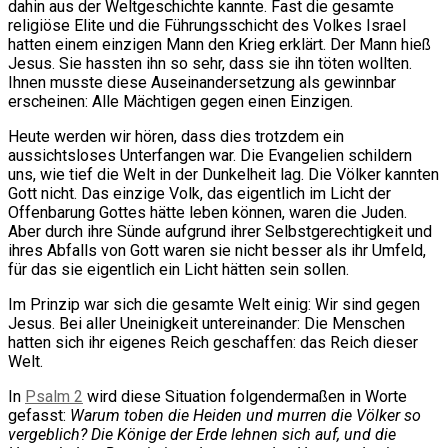
dahin aus der Weltgeschichte kannte. Fast die gesamte
religiöse Elite und die Führungsschicht des Volkes Israel
hatten einem einzigen Mann den Krieg erklärt. Der Mann hieß
Jesus. Sie hassten ihn so sehr, dass sie ihn töten wollten.
Ihnen musste diese Auseinandersetzung als gewinnbar
erscheinen: Alle Mächtigen gegen einen Einzigen.
Heute werden wir hören, dass dies trotzdem ein
aussichtsloses Unterfangen war. Die Evangelien schildern
uns, wie tief die Welt in der Dunkelheit lag. Die Völker kannten
Gott nicht. Das einzige Volk, das eigentlich im Licht der
Offenbarung Gottes hätte leben können, waren die Juden.
Aber durch ihre Sünde aufgrund ihrer Selbstgerechtigkeit und
ihres Abfalls von Gott waren sie nicht besser als ihr Umfeld,
für das sie eigentlich ein Licht hätten sein sollen.
Im Prinzip war sich die gesamte Welt einig: Wir sind gegen
Jesus. Bei aller Uneinigkeit untereinander: Die Menschen
hatten sich ihr eigenes Reich geschaffen: das Reich dieser
Welt.
In
Psalm 2
wird diese Situation folgendermaßen in Worte
gefasst:
Warum toben die Heiden und murren die Völker so
vergeblich? Die Könige der Erde lehnen sich auf, und die