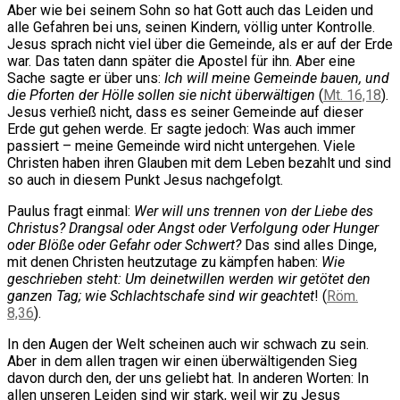
Aber wie bei seinem Sohn so hat Gott auch das Leiden und
alle Gefahren bei uns, seinen Kindern, völlig unter Kontrolle.
Jesus sprach nicht viel über die Gemeinde, als er auf der Erde
war. Das taten dann später die Apostel für ihn. Aber eine
Sache sagte er über uns:
Ich will meine Gemeinde bauen, und
die Pforten der Hölle sollen sie nicht überwältigen
(
Mt. 16,18
).
Jesus verhieß nicht, dass es seiner Gemeinde auf dieser
Erde gut gehen werde. Er sagte jedoch: Was auch immer
passiert – meine Gemeinde wird nicht untergehen. Viele
Christen haben ihren Glauben mit dem Leben bezahlt und sind
so auch in diesem Punkt Jesus nachgefolgt.
Paulus fragt einmal:
Wer will uns trennen von der Liebe des
Christus? Drangsal oder Angst oder Verfolgung oder Hunger
oder Blöße oder Gefahr oder Schwert?
Das sind alles Dinge,
mit denen Christen heutzutage zu kämpfen haben:
Wie
geschrieben steht: Um deinetwillen werden wir getötet den
ganzen Tag; wie Schlachtschafe sind wir geachtet
! (
Röm.
8,36
).
In den Augen der Welt scheinen auch wir schwach zu sein.
Aber in dem allen tragen wir einen überwältigenden Sieg
davon durch den, der uns geliebt hat. In anderen Worten: In
allen unseren Leiden sind wir stark, weil wir zu Jesus