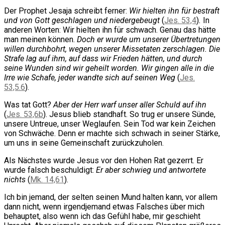
Der Prophet Jesaja schreibt ferner:
Wir hielten ihn für bestraft
und von Gott geschlagen und niedergebeugt
(
Jes. 53,4
)
.
In
anderen Worten: Wir hielten ihn für schwach. Genau das hätte
man meinen können.
Doch er wurde um unserer Übertretungen
willen durchbohrt, wegen unserer Missetaten zerschlagen. Die
Strafe lag auf ihm, auf dass wir Frieden hätten, und durch
seine Wunden sind wir geheilt worden. Wir gingen alle in die
Irre wie Schafe, jeder wandte sich auf seinen Weg
(
Jes.
53,5.6
).
Was tat Gott?
Aber der Herr warf unser aller Schuld auf ihn
(
Jes. 53,6b
). Jesus blieb standhaft. So trug er unsere Sünde,
unsere Untreue, unser Weglaufen. Sein Tod war kein Zeichen
von Schwäche. Denn er machte sich schwach in seiner Stärke,
um uns in seine Gemeinschaft zurückzuholen.
Als Nächstes wurde Jesus vor den Hohen Rat gezerrt. Er
wurde falsch beschuldigt:
Er aber schwieg und antwortete
nichts
(
Mk. 14,61
).
Ich bin jemand, der selten seinen Mund halten kann, vor allem
dann nicht, wenn irgendjemand etwas Falsches über mich
behauptet, also wenn ich das Gefühl habe, mir geschieht