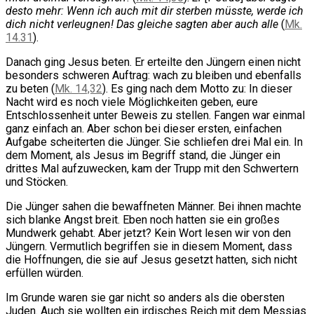
desto mehr: Wenn ich auch mit dir sterben müsste, werde ich
dich nicht verleugnen! Das gleiche sagten aber auch alle
(
Mk.
14.31
).
Danach ging Jesus beten. Er erteilte den Jüngern einen nicht
besonders schweren Auftrag: wach zu bleiben und ebenfalls
zu beten (
Mk. 14,32
). Es ging nach dem Motto zu: In dieser
Nacht wird es noch viele Möglichkeiten geben, eure
Entschlossenheit unter Beweis zu stellen. Fangen war einmal
ganz einfach an. Aber schon bei dieser ersten, einfachen
Aufgabe scheiterten die Jünger. Sie schliefen drei Mal ein. In
dem Moment, als Jesus im Begriff stand, die Jünger ein
drittes Mal aufzuwecken, kam der Trupp mit den Schwertern
und Stöcken.
Die Jünger sahen die bewaffneten Männer. Bei ihnen machte
sich blanke Angst breit. Eben noch hatten sie ein großes
Mundwerk gehabt. Aber jetzt? Kein Wort lesen wir von den
Jüngern. Vermutlich begriffen sie in diesem Moment, dass
die Hoffnungen, die sie auf Jesus gesetzt hatten, sich nicht
erfüllen würden.
Im Grunde waren sie gar nicht so anders als die obersten
Juden. Auch sie wollten ein irdisches Reich mit dem Messias