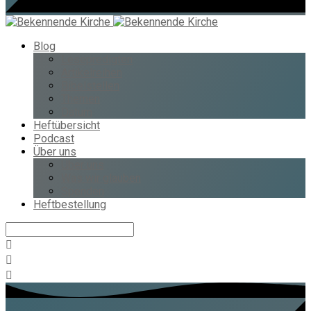
Blog
Lesepredigten
Artikelreihen
Bibelstellen
Themen
Datum
Heftübersicht
Podcast
Über uns
Über uns
Was wir glauben
Spenden
Heftbestellung
Suche