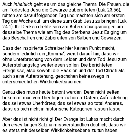
Auch
inhaltlich
geht es um das gleiche Thema: Die Frauen, die
am Todestag Jesu die Gewürze zubereiteten (Luk. 23,56),
ruhten am darauffolgenden Tag und machten sich am ersten
Tag der Woche auf, um diese zum Grab Jesu zu bringen (Luk.
24,1). Ihr Denken drehte sich am Auferstehungsmorgen um
dasselbe Thema wie am Tag des Sterbens Jesu: Es ging um
das Beschaffen und Zubereiten von Salben und Gewürzen.
Dass der inspirierte Schreiber hier keinen Punkt macht,
sondern lediglich ein „Komma“, weist darauf hin, dass wir
ohne Unterbrechung von dem Leiden und dem Tod Jesu zum
Auferstehungstag weiterlesen sollen. Die berichteten
Ereignisse, also sowohl die Passion und der Tod Christi als
auch seine Auferstehung, geschahen keineswegs in
unterschiedlichen Wirklichkeitsräumen.
Genau dies muss heute betont werden. Denn nicht selten
bekommt man von Theologen zu hören: Ostern, Auferstehung,
das sei etwas Unerhörtes; das sei etwas so total Anderes,
dass es sich nicht in historische Kategorien fassen lasse.
Aber das ist nicht richtig! Der Evangelist Lukas macht durch
den
einen
langen Satz unmissverständlich deutlich, dass wir
es stets mit derselben Wirklichkeitsebene zu tun haben.