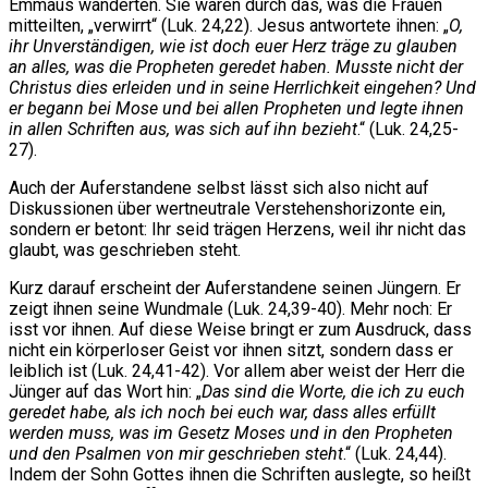
Emmaus wanderten. Sie waren durch das, was die Frauen
mitteilten, „verwirrt“ (Luk. 24,22). Jesus antwortete ihnen: „
O,
ihr Unverständigen, wie ist doch euer Herz träge zu glauben
an alles, was die Propheten geredet haben. Musste nicht der
Christus dies erleiden und in seine Herrlichkeit eingehen? Und
er begann bei Mose und bei allen Propheten und legte ihnen
in allen Schriften aus, was sich auf ihn bezieht
.“ (Luk. 24,25-
27).
Auch der Auferstandene selbst lässt sich also nicht auf
Diskussionen über wertneutrale Verstehenshorizonte ein,
sondern er betont: Ihr seid trägen Herzens, weil ihr nicht das
glaubt, was geschrieben steht.
Kurz darauf erscheint der Auferstandene seinen Jüngern. Er
zeigt ihnen seine Wundmale (Luk. 24,39-40). Mehr noch: Er
isst vor ihnen. Auf diese Weise bringt er zum Ausdruck, dass
nicht ein körperloser Geist vor ihnen sitzt, sondern dass er
leiblich ist (Luk. 24,41-42). Vor allem aber weist der Herr die
Jünger auf das Wort hin: „
Das sind die Worte, die ich zu euch
geredet habe, als ich noch bei euch war, dass alles erfüllt
werden muss, was im Gesetz Moses und in den Propheten
und den Psalmen von mir geschrieben steht
.“ (Luk. 24,44).
Indem der Sohn Gottes ihnen die Schriften auslegte, so heißt