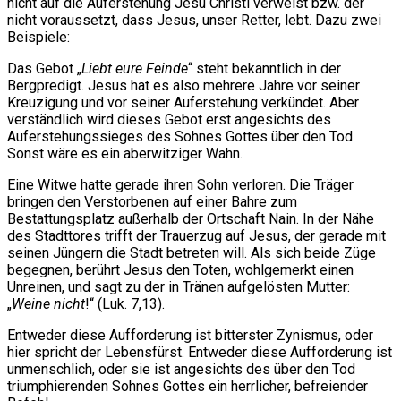
nicht auf die Auferstehung Jesu Christi verweist bzw. der
nicht voraussetzt, dass Jesus, unser Retter, lebt. Dazu zwei
Beispiele:
Das Gebot „
Liebt eure Feinde
“ steht bekanntlich in der
Bergpredigt. Jesus hat es also mehrere Jahre vor seiner
Kreuzigung und vor seiner Auferstehung verkündet. Aber
verständlich wird dieses Gebot erst angesichts des
Auferstehungssieges des Sohnes Gottes über den Tod.
Sonst wäre es ein aberwitziger Wahn.
Eine Witwe hatte gerade ihren Sohn verloren. Die Träger
bringen den Verstorbenen auf einer Bahre zum
Bestattungsplatz außerhalb der Ortschaft Nain. In der Nähe
des Stadttores trifft der Trauerzug auf Jesus, der gerade mit
seinen Jüngern die Stadt betreten will. Als sich beide Züge
begegnen, berührt Jesus den Toten, wohlgemerkt einen
Unreinen, und sagt zu der in Tränen aufgelösten Mutter:
„
Weine nicht
!“ (Luk. 7,13).
Entweder diese Aufforderung ist bitterster Zynismus, oder
hier spricht der Lebensfürst. Entweder diese Aufforderung ist
unmenschlich, oder sie ist angesichts des über den Tod
triumphierenden Sohnes Gottes ein herrlicher, befreiender