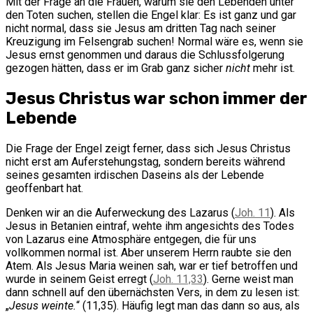
Mit der Frage an die Frauen, warum sie den Lebenden unter
den Toten suchen, stellen die Engel klar: Es ist ganz und gar
nicht normal, dass sie Jesus am dritten Tag nach seiner
Kreuzigung im Felsengrab suchen! Normal wäre es, wenn sie
Jesus ernst genommen und daraus die Schlussfolgerung
gezogen hätten, dass er im Grab ganz sicher
nicht
mehr ist.
Jesus Christus war schon immer der
Lebende
Die Frage der Engel zeigt ferner, dass sich Jesus Christus
nicht erst am Auferstehungstag, sondern bereits während
seines gesamten irdischen Daseins als der Lebende
geoffenbart hat.
Denken wir an die Auferweckung des Lazarus (
Joh. 11
). Als
Jesus in Betanien eintraf, wehte ihm angesichts des Todes
von Lazarus eine Atmosphäre entgegen, die für uns
vollkommen normal ist. Aber unserem Herrn raubte sie den
Atem. Als Jesus Maria weinen sah, war er tief betroffen und
wurde in seinem Geist erregt (
Joh. 11,33
). Gerne weist man
dann schnell auf den übernächsten Vers, in dem zu lesen ist:
„
Jesus weinte.
“ (11,35). Häufig legt man das dann so aus, als