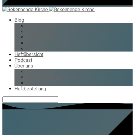
Blog
Lesepredigten
Artikelreihen
Bibelstellen
Themen
Datum
Heftübersicht
Podcast
Über uns
Über uns
Was wir glauben
Spenden
Heftbestellung
Suche