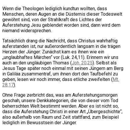
Wenn die Theologen lediglich kundtun wollten, dass
Menschen, deren Augen an die Düsternis dieser Todeswelt
gewöhnt sind, von der Strahlkraft des Lichtes der
Auferstehung Jesu geblendet worden sind, dann wird dem
niemand widersprechen.
Tatsächlich drang die Nachricht, dass Christus wahrhaftig
auferstanden ist, nur außerordentlich langsam in die trägen
Herzen der Jünger: Zunächst kam es ihnen wie ein
„unglaubhaftes Märchen“ vor (Luk. 24,11). Erinnern wir uns
auch an den ungläubigen Thomas (
Joh. 20,25
). Selbst als
Jesus Tage später noch einmal mit seinen Jüngern am Berg
in Galiläa zusammentraf, um ihnen dort den Taufbefehl zu
geben, lesen wir noch immer, dass etliche zweifelten (
Mt.
28,17
).
Ohne Frage zerbricht das, was am Auferstehungsmorgen
geschah, unsere Denkkategorien, die von dieser vom Tod
beherrschten Welt bestimmt werden. Aber es ist nicht so,
dass die Auferstehung Christi in einer Art „Übergeschichte“,
also außerhalb von Raum und Zeit stattfand, zum Beispiel
lediglich im Bewusstsein der Jünger.