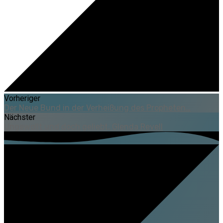
Vorheriger
Der Neue Bund in der Verheißung des Propheten…
Nächster
Ungewollt und doch geliebt, Glenda Revell