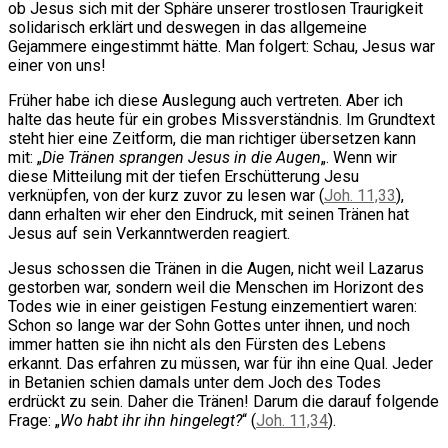
ob Jesus sich mit der Sphäre unserer trostlosen Traurigkeit
solidarisch erklärt und deswegen in das allgemeine
Gejammere eingestimmt hätte. Man folgert: Schau, Jesus war
einer von uns!
Früher habe ich diese Auslegung auch vertreten. Aber ich
halte das heute für ein grobes Missverständnis. Im Grundtext
steht hier eine Zeitform, die man richtiger übersetzen kann
mit: „
Die Tränen sprangen Jesus in die Augen
„. Wenn wir
diese Mitteilung mit der tiefen Erschütterung Jesu
verknüpfen, von der kurz zuvor zu lesen war (
Joh. 11,33
),
dann erhalten wir eher den Eindruck, mit seinen Tränen hat
Jesus auf sein Verkanntwerden reagiert.
Jesus schossen die Tränen in die Augen, nicht weil Lazarus
gestorben war, sondern weil die Menschen im Horizont des
Todes wie in einer geistigen Festung einzementiert waren:
Schon so lange war der Sohn Gottes unter ihnen, und noch
immer hatten sie ihn nicht als den Fürsten des Lebens
erkannt. Das erfahren zu müssen, war für ihn eine Qual. Jeder
in Betanien schien damals unter dem Joch des Todes
erdrückt zu sein. Daher die Tränen! Darum die darauf folgende
Frage: „
Wo habt ihr ihn hingelegt?
“ (
Joh. 11,34
).