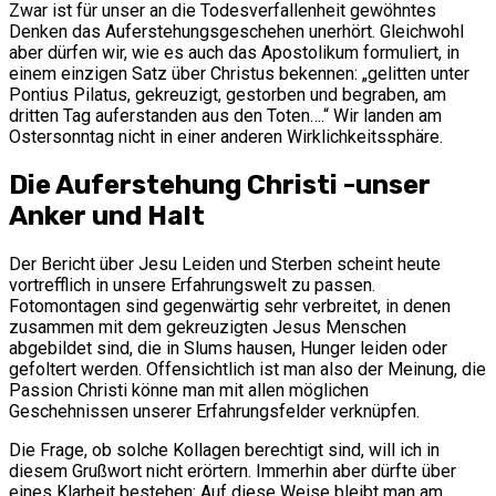
Zwar ist für unser an die Todesverfallenheit gewöhntes
Denken das Auferstehungsgeschehen unerhört. Gleichwohl
aber dürfen wir, wie es auch das Apostolikum formuliert, in
einem einzigen Satz über Christus bekennen: „gelitten unter
Pontius Pilatus, gekreuzigt, gestorben und begraben, am
dritten Tag auferstanden aus den Toten….“ Wir landen am
Ostersonntag nicht in einer anderen Wirklichkeitssphäre.
Die Auferstehung Christi -unser
Anker und Halt
Der Bericht über Jesu Leiden und Sterben scheint heute
vortrefflich in unsere Erfahrungswelt zu passen.
Fotomontagen sind gegenwärtig sehr verbreitet, in denen
zusammen mit dem gekreuzigten Jesus Menschen
abgebildet sind, die in Slums hausen, Hunger leiden oder
gefoltert werden. Offensichtlich ist man also der Meinung, die
Passion Christi könne man mit allen möglichen
Geschehnissen unserer Erfahrungsfelder verknüpfen.
Die Frage, ob solche Kollagen berechtigt sind, will ich in
diesem Grußwort nicht erörtern. Immerhin aber dürfte über
eines Klarheit bestehen: Auf diese Weise bleibt man am