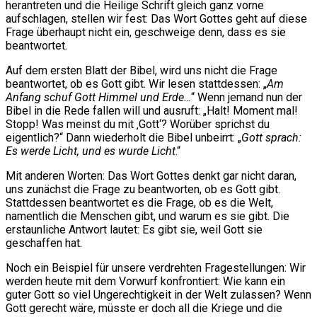
herantreten und die Heilige Schrift gleich ganz vorne
aufschlagen, stellen wir fest: Das Wort Gottes geht auf diese
Frage überhaupt nicht ein, geschweige denn, dass es sie
beantwortet.
Auf dem ersten Blatt der Bibel, wird uns nicht die Frage
beantwortet, ob es Gott gibt. Wir lesen stattdessen: „
Am
Anfang schuf Gott Himmel und Erde…
“ Wenn jemand nun der
Bibel in die Rede fallen will und ausruft: „Halt! Moment mal!
Stopp! Was meinst du mit ‚Gott‘? Worüber sprichst du
eigentlich?“ Dann wiederholt die Bibel unbeirrt: „
Gott sprach:
Es werde Licht, und es wurde Licht
.“
Mit anderen Worten: Das Wort Gottes denkt gar nicht daran,
uns zunächst die Frage zu beantworten, ob es Gott gibt.
Stattdessen beantwortet es die Frage, ob es die Welt,
namentlich die Menschen gibt, und warum es sie gibt. Die
erstaunliche Antwort lautet: Es gibt sie, weil Gott sie
geschaffen hat.
Noch ein Beispiel für unsere verdrehten Fragestellungen: Wir
werden heute mit dem Vorwurf konfrontiert: Wie kann ein
guter Gott so viel Ungerechtigkeit in der Welt zulassen? Wenn
Gott gerecht wäre, müsste er doch all die Kriege und die