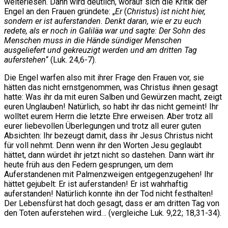
weiterlesen. Dann wird deutlich, worauf sich die Kritik der
Engel an den Frauen gründete: „
Er
(
Christus
)
ist nicht hier,
sondern er ist auferstanden. Denkt daran, wie er zu euch
redete, als er noch in Galiläa war und sagte: Der Sohn des
Menschen muss in die Hände sündiger Menschen
ausgeliefert und gekreuzigt werden und am dritten Tag
auferstehen
“ (Luk. 24,6-7).
Die Engel warfen also mit ihrer Frage den Frauen vor, sie
hätten das nicht ernstgenommen, was Christus ihnen gesagt
hatte: Was ihr da mit euren Salben und Gewürzen macht, zeigt
euren Unglauben! Natürlich, so habt ihr das nicht gemeint! Ihr
wolltet eurem Herrn die letzte Ehre erweisen. Aber trotz all
eurer liebevollen Überlegungen und trotz all eurer guten
Absichten: Ihr bezeugt damit, dass ihr Jesus Christus nicht
für voll nehmt. Denn wenn ihr den Worten Jesu geglaubt
hättet, dann würdet ihr jetzt nicht so dastehen. Dann wärt ihr
heute früh aus den Federn gesprungen, um dem
Auferstandenen mit Palmenzweigen entgegenzugehen! Ihr
hättet gejubelt: Er ist auferstanden! Er ist wahrhaftig
auferstanden! Natürlich konnte ihn der Tod nicht festhalten!
Der Lebensfürst hat doch gesagt, dass er am dritten Tag von
den Toten auferstehen wird… (vergleiche Luk. 9,22; 18,31-34).