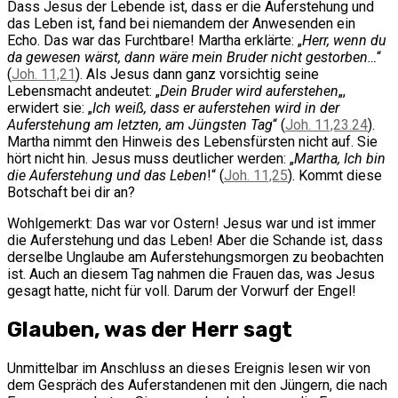
Dass Jesus der Lebende ist, dass er die Auferstehung und
das Leben ist, fand bei niemandem der Anwesenden ein
Echo. Das war das Furchtbare! Martha erklärte: „
Herr, wenn du
da gewesen wärst, dann wäre mein Bruder nicht gestorben…
“
(
Joh. 11,21
). Als Jesus dann ganz vorsichtig seine
Lebensmacht andeutet: „
Dein Bruder wird auferstehen
„,
erwidert sie: „
Ich weiß, dass er auferstehen wird in der
Auferstehung am letzten, am Jüngsten Tag
“ (
Joh. 11,23.24
).
Martha nimmt den Hinweis des Lebensfürsten nicht auf. Sie
hört nicht hin. Jesus muss deutlicher werden: „
Martha, Ich bin
die Auferstehung und das Leben
!“ (
Joh. 11,25
). Kommt diese
Botschaft bei dir an?
Wohlgemerkt: Das war vor Ostern! Jesus war und ist immer
die Auferstehung und das Leben! Aber die Schande ist, dass
derselbe Unglaube am Auferstehungsmorgen zu beobachten
ist. Auch an diesem Tag nahmen die Frauen das, was Jesus
gesagt hatte, nicht für voll. Darum der Vorwurf der Engel!
Glauben, was der Herr sagt
Unmittelbar im Anschluss an dieses Ereignis lesen wir von
dem Gespräch des Auferstandenen mit den Jüngern, die nach