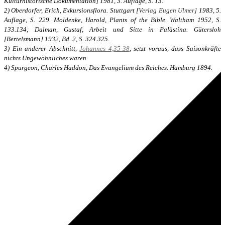
Kulturhistorische Dokumentation] 1981, 3. Auflage, S. 13.
2) Oberdorfer, Erich,
Exkursionsflora
. Stuttgart [
Verlag Eugen Ulmer]
1983, 5.
Auflage, S. 229. Moldenke, Harold,
Plants of the Bible.
Waltham 1952, S.
133.134; Dalman, Gustaf,
Arbeit und Sitte in Palästina
. Gütersloh
[Bertelsmann] 1932, Bd. 2, S. 324.325.
3) Ein anderer Abschnitt,
Johannes 4,35-38
, setzt voraus, dass Saisonkräfte
nichts Ungewöhnliches waren.
4) Spurgeon, Charles Haddon,
Das Evangelium des Reiches.
Hamburg 1894.