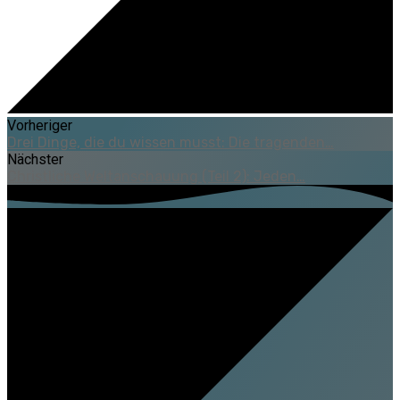
Vorheriger
Drei Dinge, die du wissen musst: Die tragenden…
Nächster
Christliche Weltanschauung (Teil 2): Jeden…