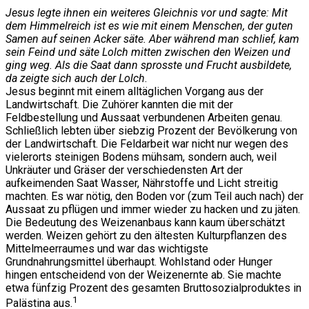
Jesus legte ihnen ein weiteres Gleichnis vor und sagte: Mit
dem Himmelreich ist es wie mit einem Menschen, der guten
Samen auf seinen Acker säte. Aber während man schlief, kam
sein Feind und säte Lolch mitten zwischen den Weizen und
ging weg. Als die Saat dann sprosste und Frucht ausbildete,
da zeigte sich auch der Lolch
.
Jesus beginnt mit einem alltäglichen Vorgang aus der
Landwirtschaft. Die Zuhörer kannten die mit der
Feldbestellung und Aussaat verbundenen Arbeiten genau.
Schließlich lebten über siebzig Prozent der Bevölkerung von
der Landwirtschaft. Die Feldarbeit war nicht nur wegen des
vielerorts steinigen Bodens mühsam, sondern auch, weil
Unkräuter und Gräser der verschiedensten Art der
aufkeimenden Saat Wasser, Nährstoffe und Licht streitig
machten. Es war nötig, den Boden vor (zum Teil auch nach) der
Aussaat zu pflügen und immer wieder zu hacken und zu jäten.
Die Bedeutung des Weizenanbaus kann kaum überschätzt
werden. Weizen gehört zu den ältesten Kulturpflanzen des
Mittelmeerraumes und war das wichtigste
Grundnahrungsmittel überhaupt. Wohlstand oder Hunger
hingen entscheidend von der Weizenernte ab. Sie machte
etwa fünfzig Prozent des gesamten Bruttosozialproduktes in
1
Palästina aus.