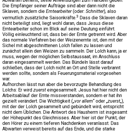
Abwarten befiehlt, seine Anweisungen zum Handeln geben.
Die Empfänger seiner Aufträge sind aber dann nicht die
Sklaven, sondern die
Erntearbeiter
(oder:
Schnitter
), also
3
vermutlich zusätzliche Saisonkräfte.
Dass die Sklaven daran
nicht beteiligt sind, liegt wohl daran, dass Jesus diese
Erntearbeiter schon im Blick auf seine Deutung einführt.
Völlig einleuchtend ist, dass bei der Ernte getrennt wird. Aber
das normale Verfahren bei der Weizenernte ist, den mit der
Sichel mit abgeschnittenen Lolch fallen zu lassen und
zunächst allein den Weizen zu sammeln. Der Lolch kann, ja er
muss, wegen der möglichen Selbstaussaat, im Anschluss
daran eingesammelt werden. Das Bündeln lässt darauf
schließen, dass der Lolch nicht an Ort und Stelle verbrannt
werden sollte, sondern als Feuerungsmaterial vorgesehen
war.
Aufhorchen lässt nun aber die bevorzugte Behandlung des
Lolchs: Er wird
zuerst
eingesammelt. Jesus hat hier nicht den
Arbeitsablauf der Ernte missverstanden, sondern er hat ihn
gezielt verändert. Die Wichtigkeit („
vor allem
“ oder „
zuerst
„),
mit der der Lolch gesammelt und gebündelt wird, entspricht
nicht dem Üblichen. Die Antwort des Hausherrn ist insgesamt
der Höhepunkt des Gleichnisses. Aber hier ist der Punkt, der
den Hörer zu einem tieferen Nachdenken veranlasst. Das
Abwarten verweist bereits auf das Ende, und die starke