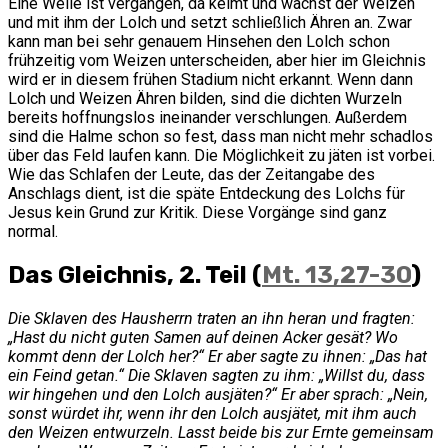
Eine Weile ist vergangen, da keimt und wächst der Weizen
und mit ihm der Lolch und setzt schließlich Ähren an. Zwar
kann man bei sehr genauem Hinsehen den Lolch schon
frühzeitig vom Weizen unterscheiden, aber hier im Gleichnis
wird er in diesem frühen Stadium nicht erkannt. Wenn dann
Lolch und Weizen Ähren bilden, sind die dichten Wurzeln
bereits hoffnungslos ineinander verschlungen. Außerdem
sind die Halme schon so fest, dass man nicht mehr schadlos
über das Feld laufen kann. Die Möglichkeit zu jäten ist vorbei.
Wie das Schlafen der Leute, das der Zeitangabe des
Anschlags dient, ist die späte Entdeckung des Lolchs für
Jesus kein Grund zur Kritik. Diese Vorgänge sind ganz
normal.
Das Gleichnis, 2. Teil (
Mt. 13,27-30
)
Die Sklaven des Hausherrn traten an ihn heran und fragten:
„Hast du nicht guten Samen auf deinen Acker gesät? Wo
kommt denn der Lolch her?“ Er aber sagte zu ihnen: „Das hat
ein Feind getan.“ Die Sklaven sagten zu ihm: „Willst du, dass
wir hingehen und den Lolch ausjäten?“ Er aber sprach: „Nein,
sonst würdet ihr, wenn ihr den Lolch ausjätet, mit ihm auch
den Weizen entwurzeln. Lasst beide bis zur Ernte gemeinsam