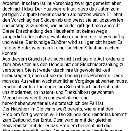
Arbeiten. Insofern ist ihr Vorschlag zwar gut gemeint, aber
doch nicht klug. Der Hausherr erklärt, dass das Jäten zum
jetzigen Zeitpunkt mehr schaden als nützen würde. Er lehnt
den Vorschlag der Sklaven ab und weist sie an, abzuwarten
und untätig zuzusehen, wie auch der giftige Lolch ausreift.
Diese Entscheidung des Hausherrn ist keineswegs
zimperlich oder außergewöhnlich, sondern sie ist vernünftig
und weise. Der kundige Zuhörer wird still genickt haben: Es
ist das Beste, was man in einer solchen Situation machen
konnte!
Aus diesem Grund ist es auch nicht richtig, die Aufforderung
zum Abwarten als den Höhepunkt der Gleichniserzählung zu
verstehen. Sie ist weder durch ihre Ungewöhnlichkeit
herausragend, noch ist sie die Lösung des Problems. Dass
man das Ausreifen wachstümlicher Vorgänge abwarten muss,
erscheint vielen Theologen am Schreibtisch und erst recht
uns modernen, an Instant- und Tiefkühlkost gewöhnten
Menschen wesentlich ungewöhnlicher und
hervorhebenswerter als es tatsächlich der Fall ist.
Der Hausherr im Gleichnis weiß bereits, wie er mit dem
Problem fertig werden will. Die Stunde des Handelns kommt:
zum Zeitpunkt der Ernte. Dann wird er mit der gleichen
Souveränität, mit der er das Problem benennt und das