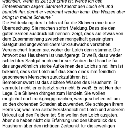
wachsen. Wenn es Zeit zur Ernte ist, werde ich den
Erntearbeitern sagen: Sammelt zuerst den Lolch ein und
bündelt ihn, damit er verbrannt werden kann. Den Weizen aber
bringt in meine Scheune.“
Die Entdeckung des Lolchs ist für die Sklaven eine böse
Überraschung. Sie machen sofort Meldung. Dass sie den
guten Samen ausdrücklich nennen, zeigt, dass sie etwas von
dem Zusammenhang zwischen mangelhaft gereinigtem
Saatgut und ungewöhnlichem Unkrautwuchs verstehen.
Verunsichert fragen sie, woher der Lolch denn stamme. Die
Antwort des Hausherrn ist unaufgeregt. Er weiß, dass weder
schlechtes Saatgut noch ein böser Zauber die Ursache für
das ungewöhnlich starke Aufkeimen des Lolchs sind. Ihm ist
bekannt, dass der Lolch auf das Säen eines ihm feindlich
gesonnenen Menschen zurückzuführen ist.
Bemerkenswert ist das sichere Wissen des Hausherrn. Er
vermutet nicht, er entsetzt sich nicht. Er weiß. Er ist Herr der
Lage. Die Sklaven drängen zum Handeln. Sie wollen
möglichst noch rückgängig machen, was geschehen ist, um
so den drohenden Schaden abzuwenden. Sie schlagen ihrem
Herrn vor, was man selbstverständlich mit Lolch und anderem
Unkraut auf den Feldern tat. Sie wollen den Lolch ausjäten.
Aber sie haben nicht die Erfahrung und den Überblick des
Hausherrn über den richtigen Zeitpunkt für die jeweiligen