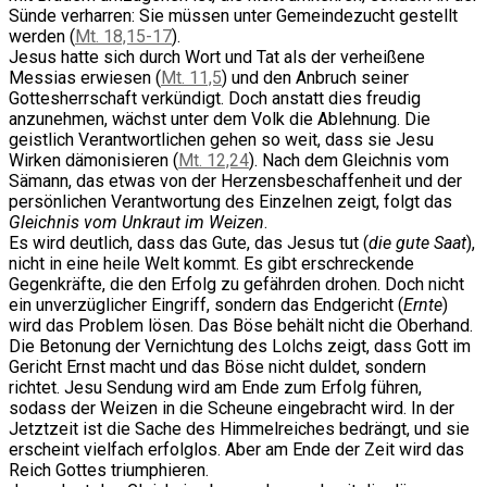
Sünde verharren: Sie müssen unter Gemeindezucht gestellt
werden (
Mt. 18,15-17
).
Jesus hatte sich durch Wort und Tat als der verheißene
Messias erwiesen (
Mt. 11,5
) und den Anbruch seiner
Gottesherrschaft verkündigt. Doch anstatt dies freudig
anzunehmen, wächst unter dem Volk die Ablehnung. Die
geistlich Verantwortlichen gehen so weit, dass sie Jesu
Wirken dämonisieren (
Mt. 12,24
). Nach dem Gleichnis vom
Sämann, das etwas von der Herzensbeschaffenheit und der
persönlichen Verantwortung des Einzelnen zeigt, folgt das
Gleichnis vom Unkraut im Weizen
.
Es wird deutlich, dass das Gute, das Jesus tut (
die gute Saat
),
nicht in eine heile Welt kommt. Es gibt erschreckende
Gegenkräfte, die den Erfolg zu gefährden drohen. Doch nicht
ein unverzüglicher Eingriff, sondern das Endgericht (
Ernte
)
wird das Problem lösen. Das Böse behält nicht die Oberhand.
Die Betonung der Vernichtung des Lolchs zeigt, dass Gott im
Gericht Ernst macht und das Böse nicht duldet, sondern
richtet. Jesu Sendung wird am Ende zum Erfolg führen,
sodass der Weizen in die Scheune eingebracht wird. In der
Jetztzeit ist die Sache des Himmelreiches bedrängt, und sie
erscheint vielfach erfolglos. Aber am Ende der Zeit wird das
Reich Gottes triumphieren.