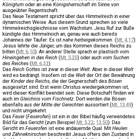
Königtum
oder an eine
Königsherrschaft
im Sinne von
ausgeübter Regentschaft.
Das Neue Testament spricht über das Himmelreich in einer
dynamischen Weise. Aus diesem Grund sprechen so viele
Himmelreichsgleichnisse vom Wachstum. Jesu Ruf zur Buße
kündigte das Himmelreich an, genau wie auch bereits
Johannes der Täufer: Es ist
nahe herbeigekommen.
(
Mt. 4,17
).
Jesus lehrte die Jünger, um das Kommen dieses Reichs zu
bitten (
Mt. 6,10
). An anderer Stelle sprach er plastisch vom
Hineingehen in das Reich
(
Mt. 5,20
) oder auch vom
Suchen
des Reiches
(
Mt. 6,33
).
Das
Reich Gottes
ist zwar in dieser
Welt.
Aber in dieser
Welt
wird es bedrängt. Insofern ist die
Welt
der Ort der Bewährung
der
Kinder des Reichs,
die der Gegnerschaft des
Bösen
ausgesetzt sind. Erst wenn Christus wiedergekommen ist,
wird dieser Konflikt beendet sein. Diese Botschaft finden wir
auch im
Gleichnis vom Fischnetz
. Dort werden die Bösen
ebenfalls
aus der Mitte der Gerechten
aussortiert (
Mt. 13,49
)
und nicht umgekehrt.
Das
Feuer
(
Feuerofen
) ist ein in der Bibel häufig verwendetes
Bild für das Gericht (zum Beispiel
Mt. 5,22
;
13,50
). Das
Gericht im
Feuerofen
ist eine andauernde Qual. Mit
Heulen
und Zähneknirschen
beschreibt Jesus öfters den Zustand in