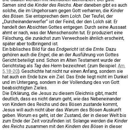
Samen
sind die
Kinder des Reichs
. Aber daneben gibt es auch
solche, die im Ungehorsam gegen Gott verharren, die
Kinder
des Bösen
. Sie entsprechen dem
Lolch
. Der Teufel, der
„Durcheinanderwerfer“ ist der Feind, der den Lolch sät. Er
handelt den Absichten Gottes entgegen. Durch seine Aussaat
ahmt er nach, was der Menschensohn tut. Er produziert eine
Fälschung, die zunächst zum Verwechseln ähnlich erscheint,
später aber todbringend ist.
Ein biblisches Bild für das
Endgericht
ist die
Ernte
. Dazu
gehören auch die
Engel
, die an der Ausführung von Gottes
Gericht beteiligt sind. Schon im Alten Testament wurde der
Gerichtstag als
Tag des Herrn
bezeichnet. (zum Beispiel:
Am.
5,18-20
). Geschichte hat nicht nur einen Anfang, sondern sie
hat auch ein Ende bzw. ein Ziel. Das Ende liegt nicht im Dunkel
und im Untergang, sondern in der Vollendung des von Gott
beabsichtigten Zieles.
Die Erklärung, die Jesus zu diesem Gleichnis gibt, macht
deutlich, dass es nicht darum geht,
wie
das Nebeneinander
von Kindern des Reichs und des Bösen zustande kommt,
Jesus will auch nicht über das
Warum
des Bösen Auskunft
geben. Worum es geht, ist der Zustand, der in dieser Welt bis
zum Ende der Zeit vorzufinden ist. Solange werden die
Kinder
des Reichs
zusammen mit den
Kindern des Bösen
in dieser