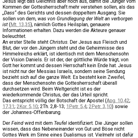
Jesus legt das Gleichnis aber noch aus, damit die Jünger vom
Kommen der Gottesherrschaft mehr verstehen sollen, als das
„Dass“
des Gerichts und dessen doppeltem Ausgang. Sie
sollen von dem,
was von Grundlegung der Welt an verborgen
ist
(
Mt. 13,35
), nämlich Gottes Heilsplan, genauere
Informationen erhalten. Dazu werden die Akteure genauer
beleuchtet.
An erster Stelle steht
Christus
. Der Jesus aus Fleisch und
Blut, der vor den Jüngern steht und die Geheimnisse des
Himmelreichs erklärt, ist identisch mit dem Menschensohn
der Vision Daniels. Er ist der, der göttliche Würde trägt, von
Gott her kommt und dessen Herrschaft kein Ende hat. Jesus
ist nicht nur der Messias Israels, sondern seine Sendung
bezieht sich auf die ganze Welt. Es besteht kein Zweifel,
dass der Menschensohn die Gottesherrschaft überall
durchsetzen wird. Beim Weltgericht ist es der
wiederkommende Christus, der das Urteil spricht.
Das entspricht völlig der Botschaft der Apostel (
Apg. 10,42
;
17,31
;
2Kor. 5,10
; 2Th. 2,8-13;
1Petr. 5,4
;
2Petr. 3,10
) sowie
der Johannes-Offenbarung.
Der
Feind
wird mit dem
Teufel
identifiziert. Die Jünger sollen
wissen, dass das Nebeneinander von Gut und Böse nicht
Gottes Werk im Sinne eines Dualismus ist. Vielmehr ist dafür