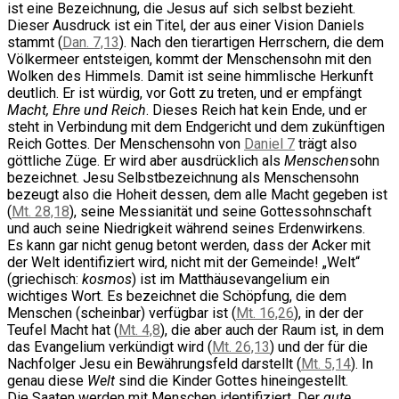
ist eine Bezeichnung, die Jesus auf sich selbst bezieht.
Dieser Ausdruck ist ein Titel, der aus einer Vision Daniels
stammt (
Dan. 7,13
). Nach den tierartigen Herrschern, die dem
Völkermeer entsteigen, kommt der Menschensohn mit den
Wolken des Himmels. Damit ist seine himmlische Herkunft
deutlich. Er ist würdig, vor Gott zu treten, und er empfängt
Macht, Ehre und Reich
. Dieses Reich hat kein Ende, und er
steht in Verbindung mit dem Endgericht und dem zukünftigen
Reich Gottes. Der Menschensohn von
Daniel 7
trägt also
göttliche Züge. Er wird aber ausdrücklich als
Menschen
sohn
bezeichnet. Jesu Selbstbezeichnung als Menschensohn
bezeugt also die Hoheit dessen, dem alle Macht gegeben ist
(
Mt. 28,18
), seine Messianität und seine Gottessohnschaft
und auch seine Niedrigkeit während seines Erdenwirkens.
Es kann gar nicht genug betont werden, dass der Acker mit
der Welt identifiziert wird, nicht mit der Gemeinde! „Welt“
(griechisch:
kosmos
) ist im Matthäusevangelium ein
wichtiges Wort. Es bezeichnet die Schöpfung, die dem
Menschen (scheinbar) verfügbar ist (
Mt. 16,26
), in der der
Teufel Macht hat (
Mt. 4,8
), die aber auch der Raum ist, in dem
das Evangelium verkündigt wird (
Mt. 26,13
) und der für die
Nachfolger Jesu ein Bewährungsfeld darstellt (
Mt. 5,14
). In
genau diese
Welt
sind die Kinder Gottes hineingestellt.
Die Saaten werden mit Menschen identifiziert. Der
gute