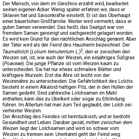
Der Mensch, von dem im Gleichnis erzählt wird, bearbeitet
seinen eigenen Acker. Wenig später erfahren wir, dass er
Sklaven hat und Saisonkräfte einstellt. Er ist das Oberhaupt
einer bäuerlichen Großfamilie. Weiter wird vermerkt, dass er
guten Samen verwendet. Das heißt, das Saatgut war von
fremdem Samen gereinigt und sachgerecht gelagert worden.
Es wird kein Grund für den nächtlichen Anschlag genannt. Aber
der Täter wird als der
Feind
des Hausherrn bezeichnet. Der
2
Taumellolch
(
Lolium temulentum
L.)
, den er zwischen den
Weizen sät, ist, wie auch der Weizen, ein einjähriges Süßgras
(
Poaceae
). Die junge Pflanze ist vom Weizen kaum zu
unterscheiden. Sie hat nur etwas schmalere Blätter und
kräftigere Wurzeln. Erst die Ähre ist leicht von der
Weizenähre zu unterscheiden. Die Gefährlichkeit des Lolchs
besteht in einem Alkaloid-haltigen Pilz, der in den Hüllen der
Samen gedeiht. Sind zahlreiche Lolchsamen im Mehl
enthalten, kann das zu Übelkeit oder sogar zu Erblindung
führen. Im Altertum hat man zum Teil geglaubt, der Lolch sei
verhexter Weizen.
Der Anschlag des Feindes ist heimtückisch, und er bedroht
Gesundheit und Leben. Darüber gesät,
mitten zwischen dem
Weizen
liegt der Lolchsamen und wird so schwer vom
Weizen zu trennen sein. Unerkannt geht der Feind weg.