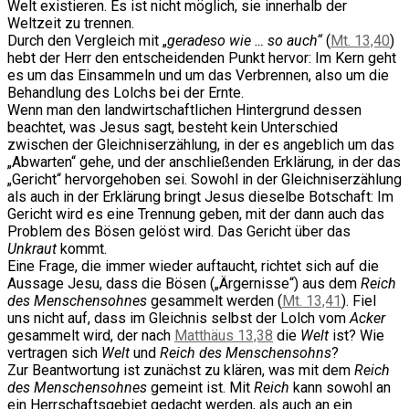
Welt existieren. Es ist nicht möglich, sie innerhalb der
Weltzeit zu trennen.
Durch den Vergleich mit „
geradeso wie … so auch“
(
Mt. 13,40
)
hebt der Herr den entscheidenden Punkt hervor: Im Kern geht
es um das Einsammeln und um das Verbrennen, also um die
Behandlung des Lolchs bei der Ernte.
Wenn man den landwirtschaftlichen Hintergrund dessen
beachtet, was Jesus sagt, besteht kein Unterschied
zwischen der Gleichniserzählung, in der es angeblich um das
„Abwarten“ gehe, und der anschließenden Erklärung, in der das
„Gericht“ hervorgehoben sei. Sowohl in der Gleichniserzählung
als auch in der Erklärung bringt Jesus dieselbe Botschaft: Im
Gericht wird es eine Trennung geben, mit der dann auch das
Problem des Bösen gelöst wird. Das Gericht über das
Unkraut
kommt.
Eine Frage, die immer wieder auftaucht, richtet sich auf die
Aussage Jesu, dass die Bösen („Ärgernisse“) aus dem
Reich
des Menschensohnes
gesammelt werden (
Mt. 13,41
). Fiel
uns nicht auf, dass im Gleichnis selbst der Lolch vom
Acker
gesammelt wird, der nach
Matthäus 13,38
die
Welt
ist? Wie
vertragen sich
Welt
und
Reich des Menschensohns
?
Zur Beantwortung ist zunächst zu klären, was mit dem
Reich
des Menschensohnes
gemeint ist. Mit
Reich
kann sowohl an
ein Herrschaftsgebiet gedacht werden, als auch an ein