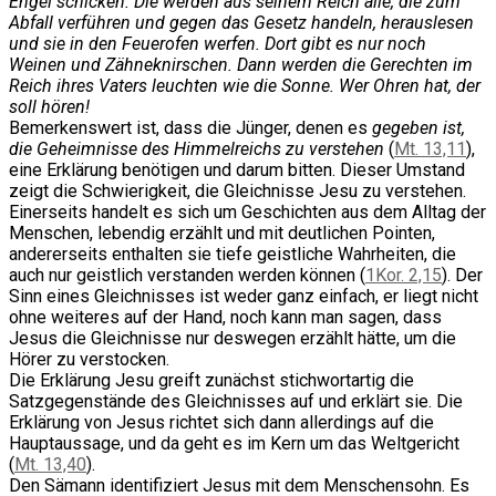
Engel schicken. Die werden aus seinem Reich alle, die zum
Abfall verführen und gegen das Gesetz handeln, herauslesen
und sie in den Feuerofen werfen. Dort gibt es nur noch
Weinen und Zähneknirschen. Dann werden die Gerechten im
Reich ihres Vaters leuchten wie die Sonne. Wer Ohren hat, der
soll hören!
Bemerkenswert ist, dass die Jünger, denen es
gegeben ist,
die Geheimnisse des Himmelreichs zu verstehen
(
Mt. 13,11
),
eine Erklärung benötigen und darum bitten. Dieser Umstand
zeigt die Schwierigkeit, die Gleichnisse Jesu zu verstehen.
Einerseits handelt es sich um Geschichten aus dem Alltag der
Menschen, lebendig erzählt und mit deutlichen Pointen,
andererseits enthalten sie tiefe geistliche Wahrheiten, die
auch nur geistlich verstanden werden können (
1Kor. 2,15
). Der
Sinn eines Gleichnisses ist weder ganz einfach, er liegt nicht
ohne weiteres auf der Hand, noch kann man sagen, dass
Jesus die Gleichnisse nur deswegen erzählt hätte, um die
Hörer zu verstocken.
Die Erklärung Jesu greift zunächst stichwortartig die
Satzgegenstände des Gleichnisses auf und erklärt sie. Die
Erklärung von Jesus richtet sich dann allerdings auf die
Hauptaussage, und da geht es im Kern um das Weltgericht
(
Mt. 13,40
).
Den Sämann identifiziert Jesus mit dem Menschensohn. Es