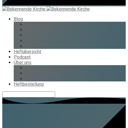
Blog
Lesepredigten
Artikelreihen
Bibelstellen
Themen
Datum
Heftübersicht
Podcast
Über uns
Über uns
Was wir glauben
Spenden
Heftbestellung
Suche