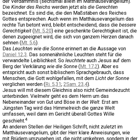
der Verdammnis (sechsmal allein im Matthäusevangelium).
Die
Kinder des Reichs
werden jetzt als
die Gerechten
bezeichnet. Es sind die, die den Maßstäben des Reiches
Gottes entsprechen. Auch wenn im Matthäusevangelium das
rechte Tun betont wird, bleibt entscheidend, dass die
bessere
Gerechtigkeit
(
Mt. 5,20
) eine geschenkte Gerechtigkeit ist, die
denen zugeeignet wird, die sich von ganzem Herzen danach
sehnen (
Mt. 5,6
).
Das
Leuchten wie die Sonne
erinnert an die Aussage von
Daniel 12,3
. Das sonnenähnliche Leuchten steht für die
verwandelte Leiblichkeit. So
leuchtete
auch Jesus auf dem
Berg der Verklärung
wie die Sonne
(
Mt. 17,2
). Aber es
entspricht auch sonst biblischem Sprachgebrauch, dass
Menschen, die Gott wohlgefallen, mit dem
Licht der Sonne
verglichen werden (
Ri. 5,31
;
2Sam. 23,4
).
Jesus will mit diesem Gleichnis also nicht Gemeindezucht
unterbinden. Vielmehr geht es dem Herrn um das
Nebeneinander von Gut und Böse in der
Welt
. Erst am
Jüngsten Tag wird das Himmelreich die ganze Welt
umfassen, weil dann im Gericht überall Gottes Wille
4
geschieht.
An anderen Stellen der Heiligen Schrift, nicht zuletzt im
Matthäusevangelium, gibt der Herr klare Anweisungen, wie
mit Brüdern umzugehen ist, die nicht umkehren, sondern in der