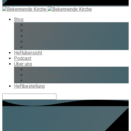
Blog
Lesepredigten
Artikelreihen
Bibelstellen
Themen
Datum
Heftübersicht
Podcast
Über uns
Über uns
Was wir glauben
Spenden
Heftbestellung
Suche