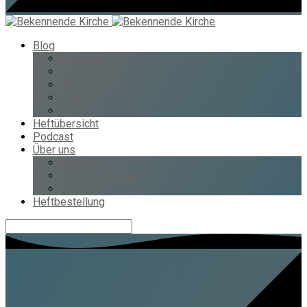
Blog
Lesepredigten
Artikelreihen
Bibelstellen
Themen
Datum
Heftübersicht
Podcast
Über uns
Über uns
Was wir glauben
Spenden
Heftbestellung
Suche