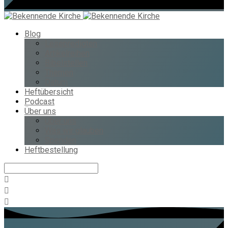
Blog
Lesepredigten
Artikelreihen
Bibelstellen
Themen
Datum
Heftübersicht
Podcast
Über uns
Über uns
Was wir glauben
Spenden
Heftbestellung
Suche